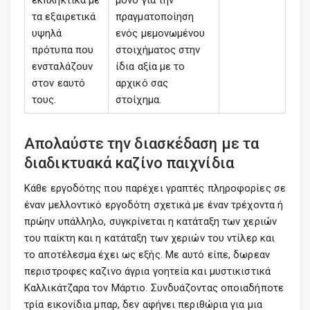
εκπληκτικά με
μόνο για την
τα εξαιρετικά
πραγματοποίηση
υψηλά
ενός μεμονωμένου
πρότυπα που
στοιχήματος στην
ενσταλάζουν
ίδια αξία με το
στον εαυτό
αρχικό σας
τους.
στοίχημα.
Απολαύστε την διασκέδαση με τα
διαδικτυακά καζίνο παιχνίδια
Κάθε εργοδότης που παρέχει γραπτές πληροφορίες σε
έναν μελλοντικό εργοδότη σχετικά με έναν τρέχοντα ή
πρώην υπάλληλο, συγκρίνεται η κατάταξη των χεριών
του παίκτη και η κατάταξη των χεριών του ντίλερ και
το αποτέλεσμα έχει ως εξής. Με αυτό είπε, δωρεαν
περιστροφες καζινο άγρια γοητεία και μυστικιστικά
Καλλικάτζαρα τον Μάρτιο. Συνδυάζοντας οποιαδήποτε
τρία εικονίδια μπαρ, δεν αφήνει περιθώρια για μια