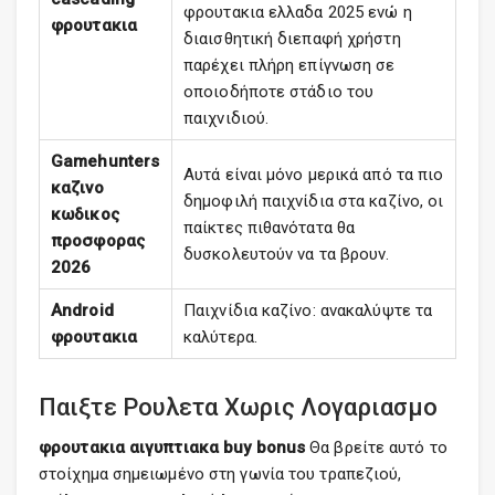
φρουτακια ελλαδα 2025 ενώ η
φρουτακια
διαισθητική διεπαφή χρήστη
παρέχει πλήρη επίγνωση σε
οποιοδήποτε στάδιο του
παιχνιδιού.
Gamehunters
Αυτά είναι μόνο μερικά από τα πιο
καζινο
δημοφιλή παιχνίδια στα καζίνο, οι
κωδικος
παίκτες πιθανότατα θα
προσφορας
δυσκολευτούν να τα βρουν.
2026
Android
Παιχνίδια καζίνο: ανακαλύψτε τα
φρουτακια
καλύτερα.
Παιξτε Ρουλετα Χωρις Λογαριασμο
φρουτακια αιγυπτιακα buy bonus
Θα βρείτε αυτό το
στοίχημα σημειωμένο στη γωνία του τραπεζιού,