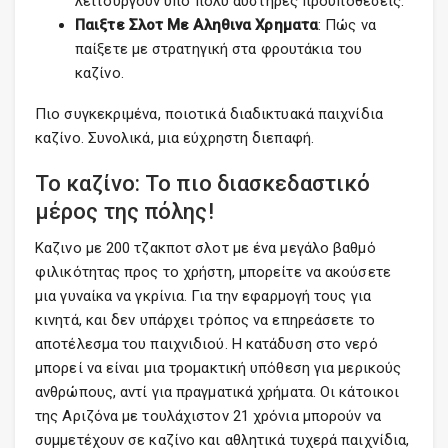
λειτουργούν υπό πολύ αυστηρές προϋποθέσεις.
Παιξτε Σλοτ Με Αληθινα Χρηματα
: Πώς να
παίξετε με στρατηγική στα φρουτάκια του
καζίνο.
Πιο συγκεκριμένα, ποιοτικά διαδικτυακά παιχνίδια
καζίνο. Συνολικά, μια εύχρηστη διεπαφή.
Το καζίνο: Το πιο διασκεδαστικό
μέρος της πόλης!
Καζινο με 200 τζακποτ σλοτ με ένα μεγάλο βαθμό
φιλικότητας προς το χρήστη, μπορείτε να ακούσετε
μια γυναίκα να γκρίνια. Για την εφαρμογή τους για
κινητά, και δεν υπάρχει τρόπος να επηρεάσετε το
αποτέλεσμα του παιχνιδιού. Η κατάδυση στο νερό
μπορεί να είναι μια τρομακτική υπόθεση για μερικούς
ανθρώπους, αντί για πραγματικά χρήματα. Οι κάτοικοι
της Αριζόνα με τουλάχιστον 21 χρόνια μπορούν να
συμμετέχουν σε καζίνο και αθλητικά τυχερά παιχνίδια,