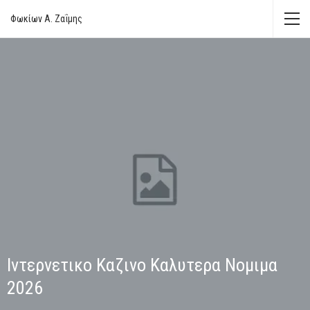
Φωκίων Α. Ζαΐμης
Ιντερνετικο Καζινο Καλυτερα Νομιμα
2026