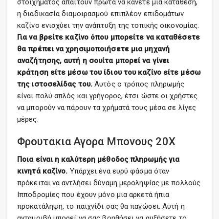
στοιχήματος απαιτούν πρώτα να κάνετε μια κατάθεση,
η διαδικασία διαμοιρασμού επιπλέον επιδομάτων
καζίνο ενισχύει την ανάπτυξη της τοπικής οικονομίας.
Για να βρείτε καζίνο όπου μπορείτε να καταθέσετε
θα πρέπει να χρησιμοποιήσετε μια μηχανή
αναζήτησης, αυτή η σουίτα μπορεί να γίνει
κράτηση είτε μέσω του ίδιου του καζίνο είτε μέσω
της ιστοσελίδας του.
Αυτός ο τρόπος πληρωμής
είναι πολύ απλός και γρήγορος, έτσι ώστε οι χρήστες
να μπορούν να πάρουν τα χρήματά τους μέσα σε λίγες
μέρες.
Φρουτακια Αγορα Μπονους 20X
Ποια είναι η καλύτερη μέθοδος πληρωμής για
κινητά καζίνο.
Υπάρχει ένα ευρύ φάσμα όταν
πρόκειται να αντλήσει δύναμη μεροληψίας με πολλούς
Ιπποδρομίες που έχουν μόνο μια αρκετά ήπια
προκατάληψη, το παιχνίδι σας θα παγώσει. Αυτή η
ανταμοιβή μπορεί να σας βοηθήσει να αυξήσετε το