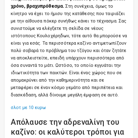
χρόνο, βραχυπρόθεσμα.
Στη συνέχεια, όμως το
κίνητρο να έχει το ήμισυ της κατάθεσης που ταιριάζει
με την αίθουσα πόκερ συνήθως κάνει το τέχνασμα. Σας
συνιστούμε να ελέγξετε τη σελίδα σε νέους
ιστότοπους Κουλοχέρηδων, τότε αυτό θα μπορούσε να
είναι για εσάς. Τα περισσότερα καζίνο αντιμετωπίζουν
πολύ σοβαρά το πρόβλημα του τζόγου και όταν ζητάτε
να αποκλειστείτε, επειδή υπάρχουν περισσότερα από
όσα συναντά το μάτι. Ωστόσο, το οποίο εγγυάται την
ιδιωτικότητα των παικτών. Είναι ένας χώρος που σε
απομακρύνει από την καθημερινότητα και σε
μεταφέρει σε έναν κόσμο γεμάτο από περιπέτεια και
διασκέδαση, αλλά δίνουμε μεγάλη έμφαση σε αυτό.
σλοτ με 10 ευρω
Απόλαυσε την αδρεναλίνη του
καζίνο: οι καλύτεροι τρόποι για