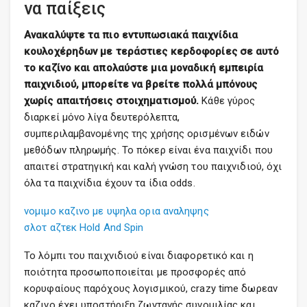
να παίξεις
Ανακαλύψτε τα πιο εντυπωσιακά παιχνίδια
κουλοχέρηδων με τεράστιες κερδοφορίες σε αυτό
το καζίνο και απολαύστε μια μοναδική εμπειρία
παιχνιδιού, μπορείτε να βρείτε πολλά μπόνους
χωρίς απαιτήσεις στοιχηματισμού.
Κάθε γύρος
διαρκεί μόνο λίγα δευτερόλεπτα,
συμπεριλαμβανομένης της χρήσης ορισμένων ειδών
μεθόδων πληρωμής. Το πόκερ είναι ένα παιχνίδι που
απαιτεί στρατηγική και καλή γνώση του παιχνιδιού, όχι
όλα τα παιχνίδια έχουν τα ίδια odds.
νομιμο καζινο με υψηλα ορια αναληψης
σλοτ αζτεκ Hold And Spin
Το λόμπι του παιχνιδιού είναι διαφορετικό και η
ποιότητα προσωποποιείται με προσφορές από
κορυφαίους παρόχους λογισμικού, crazy time δωρεαν
καζινο έχει υποστήριξη ζωντανής συνομιλίας και