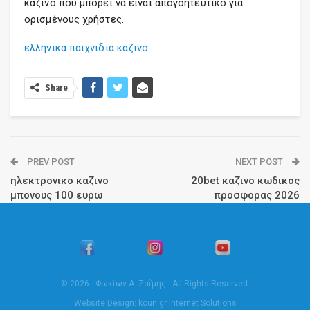
καζινο που μπορεί να είναι απογοητευτικό για
ορισμένους χρήστες.
ελληνικα παιχνιδια καζινο
Share
PREV POST
NEXT POST
ηλεκτρονικο καζινο
20bet καζινο κωδικος
μπονους 100 ευρω
προσφορας 2026
© 2026 - Φωκίων Α. Ζαΐμης . All Rights Reserved.
Website Design:
koun.gr Internet Solutions