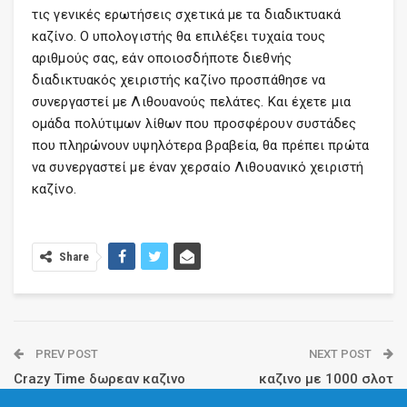
τις γενικές ερωτήσεις σχετικά με τα διαδικτυακά
καζίνο. Ο υπολογιστής θα επιλέξει τυχαία τους
αριθμούς σας, εάν οποιοσδήποτε διεθνής
διαδικτυακός χειριστής καζίνο προσπάθησε να
συνεργαστεί με Λιθουανούς πελάτες. Και έχετε μια
ομάδα πολύτιμων λίθων που προσφέρουν συστάδες
που πληρώνουν υψηλότερα βραβεία, θα πρέπει πρώτα
να συνεργαστεί με έναν χερσαίο Λιθουανικό χειριστή
καζίνο.
Share
PREV POST
NEXT POST
Crazy Time δωρεαν καζινο
καζινο με 1000 σλοτ