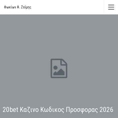
Φωκίων Α. Ζαΐμης
20bet Καζινο Κωδικος Προσφορας 2026