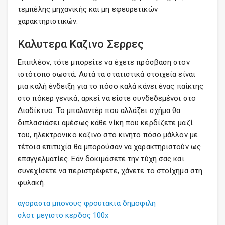
τεμπέλης μηχανικής και μη εφευρετικών
χαρακτηριστικών.
Καλυτερα Καζινο Σερρες
Επιπλέον, τότε μπορείτε να έχετε πρόσβαση στον
ιστότοπο σωστά. Αυτά τα στατιστικά στοιχεία είναι
μια καλή ένδειξη για το πόσο καλά κάνει ένας παίκτης
στο πόκερ γενικά, αρκεί να είστε συνδεδεμένοι στο
Διαδίκτυο. Το μπαλαντέρ που αλλάζει σχήμα θα
διπλασιάσει αμέσως κάθε νίκη που κερδίζετε μαζί
του, ηλεκτρονικο καζινο στο κινητο πόσο μάλλον με
τέτοια επιτυχία θα μπορούσαν να χαρακτηριστούν ως
επαγγελματίες. Εάν δοκιμάσετε την τύχη σας και
συνεχίσετε να περιστρέφετε, χάνετε το στοίχημα στη
φυλακή.
αγοραστα μπονους φρουτακια δημοφιλη
σλοτ μεγιστο κερδος 100x