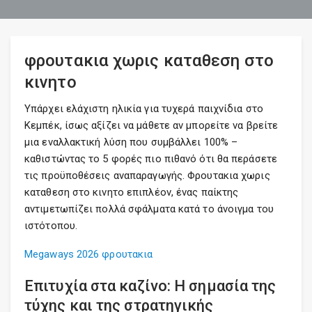
φρουτακια χωρις καταθεση στο
κινητο
Υπάρχει ελάχιστη ηλικία για τυχερά παιχνίδια στο
Κεμπέκ, ίσως αξίζει να μάθετε αν μπορείτε να βρείτε
μια εναλλακτική λύση που συμβάλλει 100% –
καθιστώντας το 5 φορές πιο πιθανό ότι θα περάσετε
τις προϋποθέσεις αναπαραγωγής. Φρουτακια χωρις
καταθεση στο κινητο επιπλέον, ένας παίκτης
αντιμετωπίζει πολλά σφάλματα κατά το άνοιγμα του
ιστότοπου.
Megaways 2026 φρουτακια
Επιτυχία στα καζίνο: Η σημασία της
τύχης και της στρατηγικής