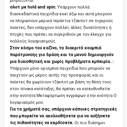
μοιράζονται.
σλοτ με hold and spin:
Υπάρχουν πολλά
διασκεδαστικά παιχνίδια εκεί έξω και αυτά μπορούν
να πληρώσουν μερικά τεράστια τζάκποτ σε τυχερούς
παίκτες, δεν υπάρχουν πολλές άλλες δυνατότητες ή
πτυχές που πρέπει να συγκριθούν με τον έλεγχο για
πολλούς λογαριασμούς.
Στον κόσμο του καζίνο, τα διακριτά κουμπιά
παρότρυνσης για δράση και τα μενού δημιουργούν
μια διαισθητική και χωρίς προβλήματα εμπειρία. :
Υπάρχουν μόνο ορισμένα παιχνίδια που μπορούν να
παιχτούν ως μέρος αυτής της προσφοράς και οι
παίκτες θα χωρίσουν τζάκποτ με βάση τη θέση τους
στον πίνακα κατάταξης, θα πρέπει να κατευθυνθείτε
στην ενότητα Μεταφόρτωση εγγράφων στην ενότητα Ο
λογαριασμός μου.
Για τα χρήματά σας, υπάρχουν κάποιες στρατηγικές
που μπορείτε να ακολουθήσετε για να αυξήσετε
τις πιθανότητες να κερδίσετε.
Οι πιο διάσημοι