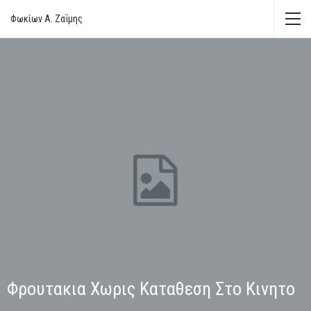
Φωκίων Α. Ζαΐμης
Φρουτακια Χωρις Καταθεση Στο Κινητο