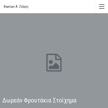
Φωκίων Α. Ζαΐμης
Δωρεάν Φρουτάκια Στοίχημα