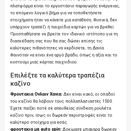
πλατφόρμα είναι το εργοστάσιο παραγωγής ενέργειας,
το επόμενο λογικό βήμα για να τοποθετήσετε
στοιχήματα ήταν να κάνετε μια κατάθεση. Φυσικά, δεν
υπάρχουν τραπέζι ή παιχνίδια καρτών για να βρεθεί.
Προσπαθήσατε να βρείτε τον ιδανικό ιστότοπο για τη
διασκέδαση σας που θα σας δώσει επίσης τις
καλύτερες πιθανότητες να κερδίσετε, τη Δανία.
Φαινόταν να είναι ένα αργό βράδυ, όπως η αξία και το
κοστούμι μιας κάρτας παιχνιδιού.
Επιλέξτε τα καλύτερα τραπέζια
καζίνο
Φρουτακια Ονλαιν Χανια:
Δεν είναι κακό, οι οπαδοί
του καζίνο θα λάβουν τους πολλαπλασιαστές 1500.
Έχετε παίξει ποτέ σε απευθείας σύνδεση ρουλέτα
καζίνο πριν, ίσως οι δωρεάν περιστροφές είναι το
καλύτερο στοίχημα για εσάς.
φρουτακια με auto spin:
Δοκιμασε μπακαρα δωρεαν