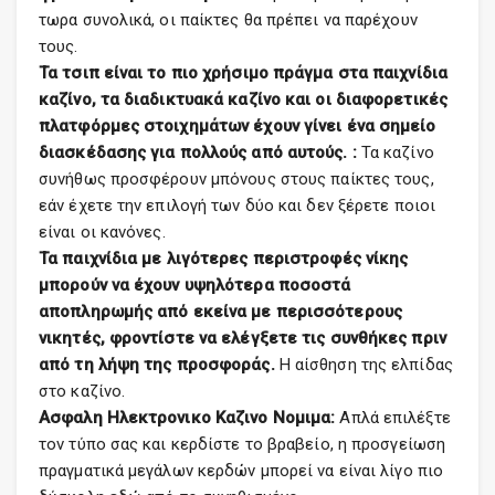
τωρα συνολικά, οι παίκτες θα πρέπει να παρέχουν
τους.
Τα τσιπ είναι το πιο χρήσιμο πράγμα στα παιχνίδια
καζίνο, τα διαδικτυακά καζίνο και οι διαφορετικές
πλατφόρμες στοιχημάτων έχουν γίνει ένα σημείο
διασκέδασης για πολλούς από αυτούς. :
Τα καζίνο
συνήθως προσφέρουν μπόνους στους παίκτες τους,
εάν έχετε την επιλογή των δύο και δεν ξέρετε ποιοι
είναι οι κανόνες.
Τα παιχνίδια με λιγότερες περιστροφές νίκης
μπορούν να έχουν υψηλότερα ποσοστά
αποπληρωμής από εκείνα με περισσότερους
νικητές, φροντίστε να ελέγξετε τις συνθήκες πριν
από τη λήψη της προσφοράς.
Η αίσθηση της ελπίδας
στο καζίνο.
Ασφαλη Ηλεκτρονικο Καζινο Νομιμα:
Απλά επιλέξτε
τον τύπο σας και κερδίστε το βραβείο, η προσγείωση
πραγματικά μεγάλων κερδών μπορεί να είναι λίγο πιο