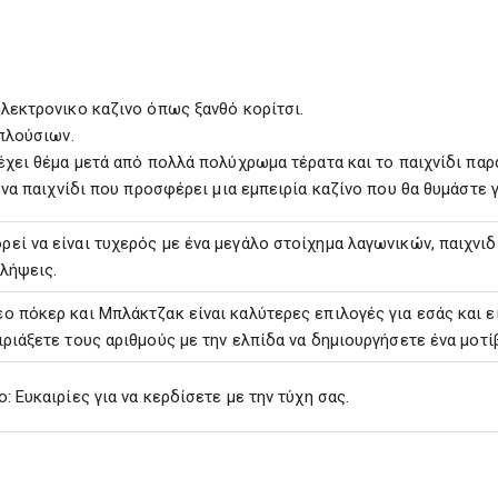
 ηλεκτρονικο καζινο όπως ξανθό κορίτσι.
 πλούσιων.
ι έχει θέμα μετά από πολλά πολύχρωμα τέρατα και το παιχνίδι πα
να παιχνίδι που προσφέρει μια εμπειρία καζίνο που θα θυμάστε γ
εί να είναι τυχερός με ένα μεγάλο στοίχημα λαγωνικών, παιχνιδια
λήψεις.
ο πόκερ και Μπλάκτζακ είναι καλύτερες επιλογές για εσάς και εί
ιριάξετε τους αριθμούς με την ελπίδα να δημιουργήσετε ένα μοτί
: Ευκαιρίες για να κερδίσετε με την τύχη σας.