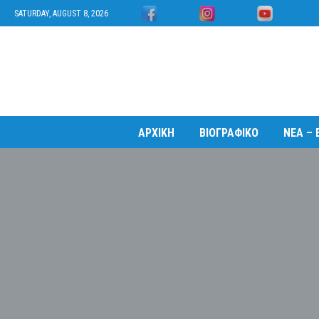
SATURDAY, AUGUST 8, 2026
ΑΡΧΙΚΗ
ΒΙΟΓΡΑΦΙΚΟ
ΝΕΑ – 