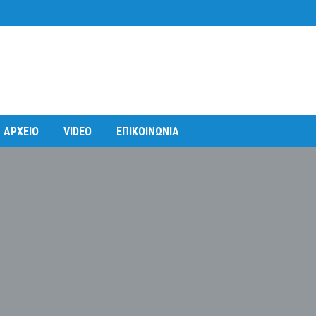
ΑΡΧΕΙΟ
VIDEO
ΕΠΙΚΟΙΝΩΝΙΑ