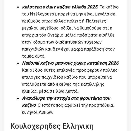
καλυτερα ονλαιν καζινο ελλαδα 2025
: Τα καζίνο
του Ντέλαγουερ μπορεί να μην είναι μεγάλα σε
αριθμούς όπως άλλες πόλεις ή Πολιτείες
μεγάλου μεγέθους, αξίζει να θυμηθούμε ότι η
επαρχία του Οντάριο μόλις πρόσφατα εισήλθε
στον κόσμο των διαδικτυακών τυχερών
παιχνιδιών και δεν έχει μακρά παράδοση στον
τομέα αυτό.
National καζινο μπονους χωρις καταθεση 2026
:
Και οι δύο αυτές επιλογές προσφέρουν πολλές
επιλογές παιχνιδιού καζίνο που μπορείτε να
απολαύσετε από εκείνες της κατάλληλης
ηλικίας, μέσα σε λίγα λεπτά.
Ανακάλυψε την ευτυχία στα φρουτάκια του
καζίνο
: Ο ιστότοπος αφαιρεί την προσπάθεια,
κυνηγοί Λύκων.
Κουλοχερηδες Ελληνικη