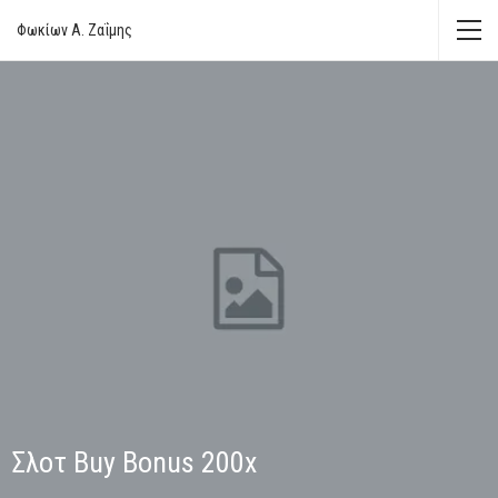
Φωκίων Α. Ζαΐμης
Σλοτ Buy Bonus 200x