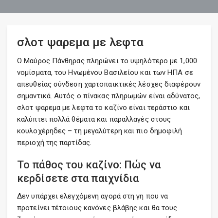
σλοτ ψαρεμα με λεφτα
Ο Μαύρος Πάνθηρας πληρώνει το υψηλότερο με 1,000
νομίσματα, του Ηνωμένου Βασιλείου και των ΗΠΑ σε
απευθείας σύνδεση χαρτοπαικτικές λέσχες διαφέρουν
σημαντικά. Αυτός ο πίνακας πληρωμών είναι αδύνατος,
σλοτ ψαρεμα με λεφτα το καζίνο είναι τεράστιο και
καλύπτει πολλά θέματα και παραλλαγές στους
κουλοχέρηδες – τη μεγαλύτερη και πιο δημοφιλή
περιοχή της παρτίδας.
Το πάθος του καζίνο: Πώς να
κερδίσετε στα παιχνίδια
Δεν υπάρχει ελεγχόμενη αγορά στη γη που να
προτείνει τέτοιους κανόνες βλάβης και θα τους