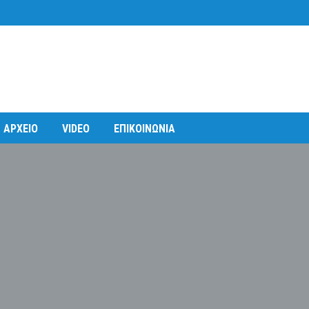
ΑΡΧΕΙΟ
VIDEO
ΕΠΙΚΟΙΝΩΝΙΑ