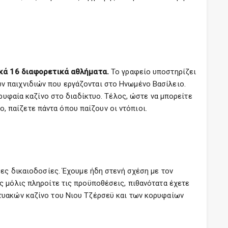
κά 16 διαφορετικά αθλήματα.
Το γραφείο υποστηρίζει
ν παιχνιδιών που εργάζονται στο Ηνωμένο Βασίλειο.
ορυφαία καζίνο στο διαδίκτυο. Τέλος, ώστε να μπορείτε
ο, παίζετε πάντα όπου παίζουν οι ντόπιοι.
ρες δικαιοδοσίες. Έχουμε ήδη στενή σχέση με τον
ς μόλις πληροίτε τις προϋποθέσεις, πιθανότατα έχετε
κτυακών καζίνο του Νιου Τζέρσεϋ και των κορυφαίων