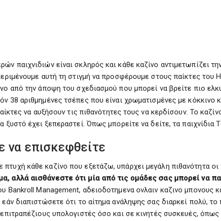
ρών παιχνιδιών είναι σκληρός και κάθε καζίνο αντιμετωπίζει τ
 περιμένουμε αυτή τη στιγμή να προσφέρουμε στους παίκτες του
ρνο από την άποψη του σχεδιασμού που μπορεί να βρείτε πιο ελκ
όν 38 αριθμημένες τσέπες που είναι χρωματισμένες με κόκκινο κ
 παίκτες να αυξήσουν τις πιθανότητες τους να κερδίσουν. Το καζ
α ξυστό έχει ξεπεραστεί. Όπως μπορείτε να δείτε, τα παιχνίδια 
ε να επισκεφθείτε
πτυχή κάθε καζίνο που εξετάζω, υπάρχει μεγάλη πιθανότητα οι π
μα, αλλά αισθάνεστε ότι μία από τις ομάδες σας μπορεί να 
του Bankroll Management, αδειοδοτημενα ονλαιν καζινο μπονους
 εάν διαπιστώσετε ότι το αίτημα ανάληψης σας διαρκεί πολύ, το 
ε επιτραπέζιους υπολογιστές όσο και σε κινητές συσκευές, όπω