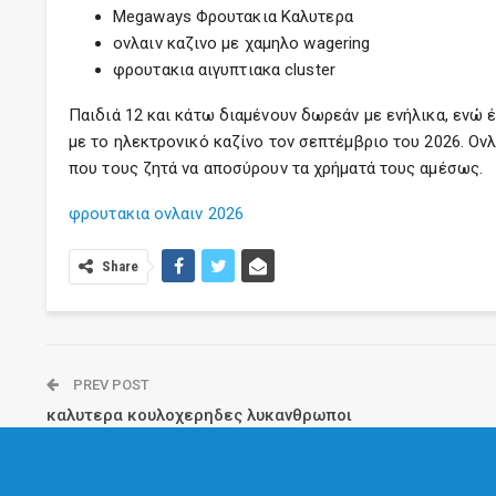
Megaways Φρουτακια Καλυτερα
ονλαιν καζινο με χαμηλο wagering
φρουτακια αιγυπτιακα cluster
Παιδιά 12 και κάτω διαμένουν δωρεάν με ενήλικα, ενώ έ
με το ηλεκτρονικό καζίνο τον σεπτέμβριο του 2026. Ονλ
που τους ζητά να αποσύρουν τα χρήματά τους αμέσως.
φρουτακια ονλαιν 2026
Share
PREV POST
καλυτερα κουλοχερηδες λυκανθρωποι