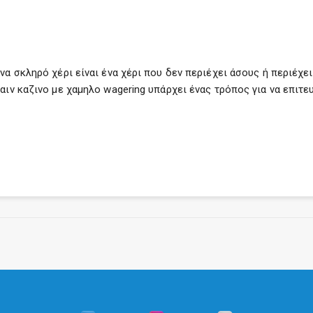
να σκληρό χέρι είναι ένα χέρι που δεν περιέχει άσους ή περιέχε
αιν καζινο με χαμηλο wagering υπάρχει ένας τρόπος για να επιτε