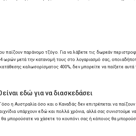
υ παίζουν παράνομο τζόγο. Για να λάβετε τις δωρεάν περιστροφ
24 ωρών μετά την κατανομή τους στο λογαριασμό σας, οποιαδήπο
κατάθεσης καλωσορίσματος 400%, δεν μπορείτε να παίξετε αυτά τ
είναι εδώ για να διασκεδάσει
 Τόσο η Αυστραλία όσο και ο Καναδάς δεν επιτρέπεται να παίζου
 παιχνίδια υπάρχουν εδώ και πολλά χρόνια, αλλά σας συνιστούμε να
 θα μπορούσατε να χάσετε το κουπόνι σας ή κάποιος θα μπορούσ