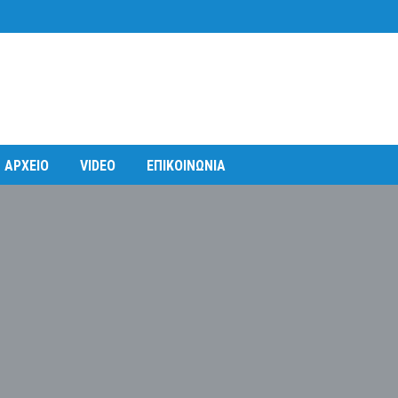
ΑΡΧΕΙΟ
VIDEO
ΕΠΙΚΟΙΝΩΝΙΑ