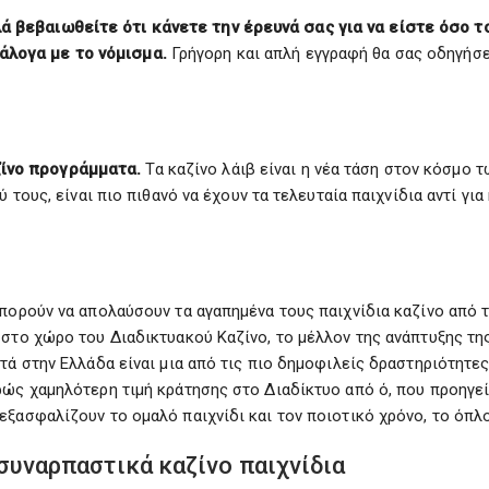
βεβαιωθείτε ότι κάνετε την έρευνά σας για να είστε όσο το 
άλογα με το νόμισμα.
Γρήγορη και απλή εγγραφή θα σας οδηγήσε
ίνο προγράμματα.
Τα καζίνο λάιβ είναι η νέα τάση στον κόσμο
ύ τους, είναι πιο πιθανό να έχουν τα τελευταία παιχνίδια αντί γι
πορούν να απολαύσουν τα αγαπημένα τους παιχνίδια καζίνο από τ
 στο χώρο του Διαδικτυακού Καζίνο, το μέλλον της ανάπτυξης της
τά στην Ελλάδα είναι μια από τις πιο δημοφιλείς δραστηριότητε
ρώς χαμηλότερη τιμή κράτησης στο Διαδίκτυο από ό, που προηγεί
εξασφαλίζουν το ομαλό παιχνίδι και τον ποιοτικό χρόνο, το όπλ
 συναρπαστικά καζίνο παιχνίδια