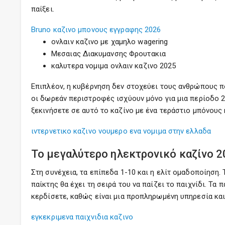
παίξει.
Bruno καζινο μπονους εγγραφης 2026
ονλαιν καζινο με χαμηλο wagering
Μεσαιας Διακυμανσης Φρουτακια
καλυτερα νομιμα ονλαιν καζινο 2025
Επιπλέον, η κυβέρνηση δεν στοχεύει τους ανθρώπους πο
οι δωρεάν περιστροφές ισχύουν μόνο για μια περίοδο 
ξεκινήσετε σε αυτό το καζίνο με ένα τεράστιο μπόνους 
ιντερνετικο καζινο νουμερο ενα νομιμα στην ελλαδα
Το μεγαλύτερο ηλεκτρονικό καζίνο 20
Στη συνέχεια, τα επίπεδα 1-10 και η ελίτ ομαδοποίηση.
παίκτης θα έχει τη σειρά του να παίζει το παιχνίδι. Τα
κερδίσετε, καθώς είναι μια προπληρωμένη υπηρεσία και
εγκεκριμενα παιχνιδια καζινο