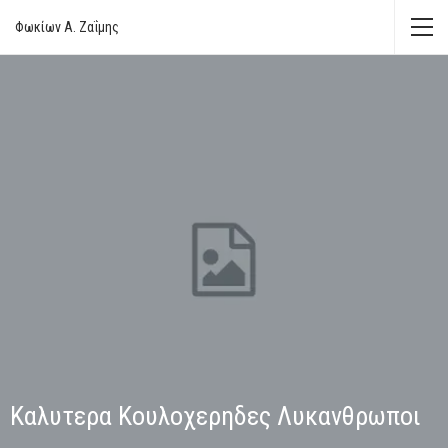
Φωκίων Α. Ζαΐμης
Καλυτερα Κουλοχερηδες Λυκανθρωποι