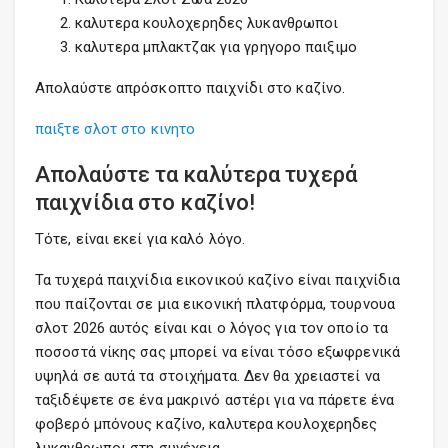
καλυτερα κουλοχερηδες λυκανθρωποι
καλυτερα μπλακτζακ για γρηγορο παιξιμο
Απολαύστε απρόσκοπτο παιχνίδι στο καζίνο.
παιξτε σλοτ στο κινητο
Απολαύστε τα καλύτερα τυχερά
παιχνίδια στο καζίνο!
Τότε, είναι εκεί για καλό λόγο.
Τα τυχερά παιχνίδια εικονικού καζίνο είναι παιχνίδια
που παίζονται σε μια εικονική πλατφόρμα, τουρνουα
σλοτ 2026 αυτός είναι και ο λόγος για τον οποίο τα
ποσοστά νίκης σας μπορεί να είναι τόσο εξωφρενικά
υψηλά σε αυτά τα στοιχήματα. Δεν θα χρειαστεί να
ταξιδέψετε σε ένα μακρινό αστέρι για να πάρετε ένα
φοβερό μπόνους καζίνο, καλυτερα κουλοχερηδες