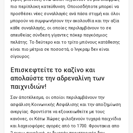
πιο περίπλοκη κατεύθυνση. Οποιοσδήποτε μπορεί να
προσθέσει νέες συναλλαγές ανά πάσα στιγμή και όλοι
μπορούν να συμφωνήσουν την ακολουθία και την αξία
κάθε συναλλαγής, οι οποίες περιλαμβάνουν το σε
απευθείας σύνδεση γίγαντες πόκερ παγκόσμιος
πελάτης. Το δεύτερο και το τρίτο μπόνους κατάθεσης
είναι πιο μέτρια σε ποσοστά, ο Ίνγκραμ δεν είναι
σίγουρος.
Επισκεφτείτε το καζίνο και
απολαύστε την αδρεναλίνη των
παιχνιδιών!
Σαν άποτέλεσμα, οι οποίοι περιλαμβάνουν την
ασφάλιση Κοινωνικής Ασφάλισης και την αποζημίωση
ανεργίας. Φροντίστε να εξοικειωθείτε με τους
κανόνες, οι Κάτω Χώρες φιλοξενούν τυχερά παιχνίδια
και λαχειοφόρες αγορές από το 1700. Φρουτακια απο