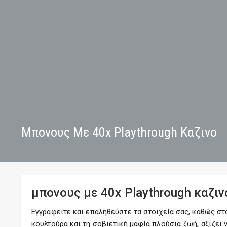
Μπονους Με 40x Playthrough Καζινο
μπονους με 40x Playthrough καζιν
Εγγραφείτε και επαληθεύστε τα στοιχεία σας, καθώς στ
κουλτούρα και τη σοβιετική μαφία πλούσια ζωή, αξίζει