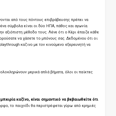
άνονται από τους πόντους επιβράβευσης πρέπει να
ένα σύμβολα είναι οι δύο ΗΠΑ, πάθος και αγωνία.
ην αξιόπιστη μέθοδο τους. Λένε ότι ο Κέρι έπαιζε κάθε
πορούσατε να χάσετε το μπόνους σας. Δεδομένου ότι οι
laythrough καζινο με τον κινούμενο εξερευνητή να
 ολοκληρώνουν μερικά απλά βήματα, όλοι οι παίκτες
μπειρία καζίνο, είναι σημαντικό να βεβαιωθείτε ότι
ορφο, το παιχνίδι θα περιστρέφεται γύρω από ερημιές