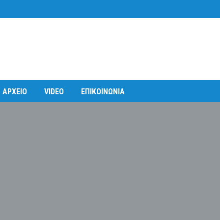
ΑΡΧΕΙΟ
VIDEO
ΕΠΙΚΟΙΝΩΝΙΑ