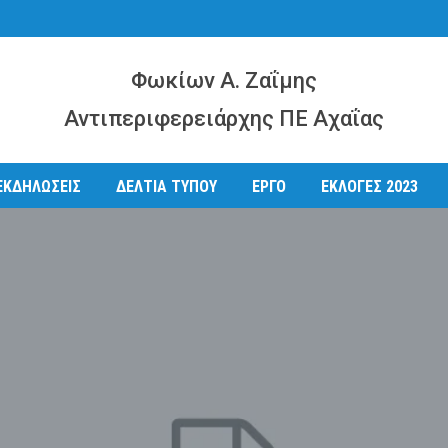
Φωκίων Α. Ζαΐμης
Αντιπεριφερειάρχης ΠΕ Αχαΐας
ΕΚΔΗΛΩΣΕΙΣ
ΔΕΛΤΙΑ ΤΥΠΟΥ
ΕΡΓΟ
ΕΚΛΟΓΕΣ 2023