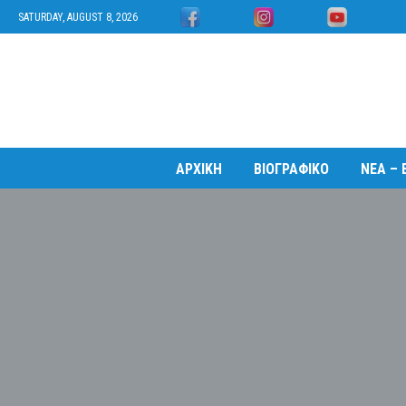
SATURDAY, AUGUST 8, 2026
ΑΡΧΙΚΗ
ΒΙΟΓΡΑΦΙΚΟ
ΝΕΑ – 