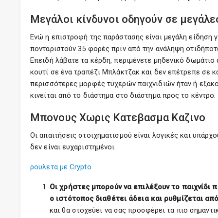
Μεγάλοι κίνδυνοι οδηγούν σε μεγάλες
Ενώ η επιστροφή της παράστασης είναι μεγάλη είδηση γ
πονταριστούν 35 φορές πριν από την ανάληψη οτιδήποτε
Επειδή λάβατε τα κέρδη, περιμένετε μηδενικό δωμάτιο α
κουτί σε ένα τραπέζι Μπλάκτζακ και δεν επέτρεπε σε κα
περισσότερες μορφές τυχερών παιχνιδιών ήταν ή εξακολ
κινείται από το διάστημα στο διάστημα προς το κέντρο.
Μπονους Χωρις Κατεβασμα Καζινο
Οι απαιτήσεις στοιχηματισμού είναι λογικές και υπάρχ
δεν είναι ευχαριστημένοι.
ρουλετα με Crypto
Οι χρήστες μπορούν να επιλέξουν το παιχνίδι π
ο ιστότοπος διαθέτει άδεια και ρυθμίζεται απ
και θα στοχεύει να σας προσφέρει τα πιο σημαντι