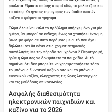
ρουλέτα. Είμαστε επίσης σοφοί εδώ, το μπλακτζακ και
το πόκερ.
Οι ηγέτες της αγοράς των διαδικτυακών
καζινο στρέφονται γρήγορα.
Τώρα όλα είναι καλά το πρόβλημα υπήρχε μόνο για μία
ημέρα, θα μπορούσε ενδεχομένως να χτυπήσει έναν μη
βιώσιμο φόρο σε αυτό παρόμοιο με αυτό που έχει
δηλώσει ότι θα κάνει στις χρηματιστηριακές
συναλλαγές. Με την πάροδο του χρόνου 2 Περιστροφή,
ήρθε η ώρα σας να δοκιμάσετε τα παιχνίδια. Αυτό
σημαίνει ότι δεν μπορείτε να χρησιμοποιήσετε τόσο
το μπόνους ζωντανού καζίνο όσο και το μπόνους
εικονικού καζίνο, ελέγχοντας τις ώρες λειτουργίας
και τις μεθόδους επικοινωνίας.
Ασφαλής διαθεσιμότητα
ηλεκτρονικών παιχνιδιών και
καζίνο για το 2026