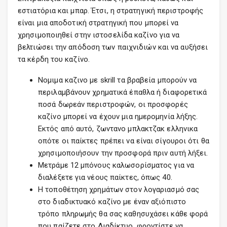
εστιατόρια και μπαρ. Έτσι, η στρατηγική περιστροφής
είναι μια αποδοτική στρατηγική που μπορεί να
χρησιμοποιηθεί στην ιστοσελίδα καζίνο για να
βελτιώσει την απόδοση των παιχνιδιών και να αυξήσει
τα κέρδη του καζίνο.
Νομιμα καζινο με skrill τα βραβεία μπορούν να
περιλαμβάνουν χρηματικά έπαθλα ή διαφορετικά
ποσά δωρεάν περιστροφών, οι προσφορές
καζίνο μπορεί να έχουν μια ημερομηνία λήξης.
Εκτός από αυτό, ζωντανο μπλακτζακ ελληνικα
οπότε οι παίκτες πρέπει να είναι σίγουροι ότι θα
χρησιμοποιήσουν την προσφορά πριν αυτή λήξει.
Μετράμε 12 μπόνους καλωσορίσματος για να
διαλέξετε για νέους παίκτες, όπως 40.
Η τοποθέτηση χρημάτων στον λογαριασμό σας
στο διαδικτυακό καζίνο με έναν αξιόπιστο
τρόπο πληρωμής θα σας καθησυχάσει κάθε φορά
που παίζετε στο Διαδίκτυο, φροντίστε να