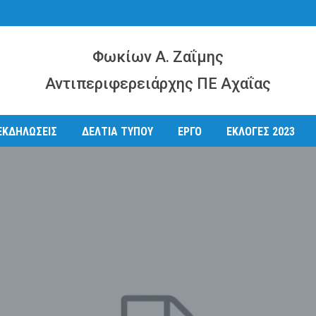
Φωκίων Α. Ζαΐμης
Αντιπεριφερειάρχης ΠΕ Αχαΐας
ΕΚΔΗΛΩΣΕΙΣ
ΔΕΛΤΙΑ ΤΥΠΟΥ
ΕΡΓΟ
ΕΚΛΟΓΕΣ 2023