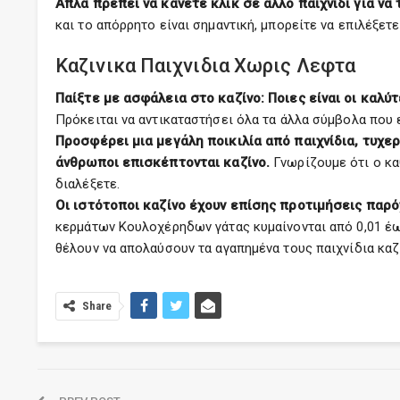
Απλά πρέπει να κάνετε κλικ σε άλλο παιχνίδι για ν
και το απόρρητο είναι σημαντική, μπορείτε να επιλέξε
Καζινικα Παιχνιδια Χωρις Λεφτα
Παίξτε με ασφάλεια στο καζίνο: Ποιες είναι οι καλύ
Πρόκειται να αντικαταστήσει όλα τα άλλα σύμβολα που
Προσφέρει μια μεγάλη ποικιλία από παιχνίδια, τυχερ
άνθρωποι επισκέπτονται καζίνο.
Γνωρίζουμε ότι ο κα
διαλέξετε.
Οι ιστότοποι καζίνο έχουν επίσης προτιμήσεις παρ
κερμάτων Κουλοχέρηδων γάτας κυμαίνονται από 0,01 έως
θέλουν να απολαύσουν τα αγαπημένα τους παιχνίδια καζ
Share