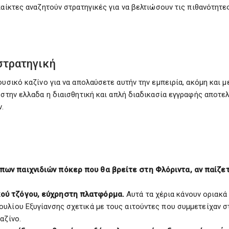
αίκτες αναζητούν στρατηγικές για να βελτιώσουν τις πιθανότητες
 στρατηγική
φυσικό καζίνο για να απολαύσετε αυτήν την εμπειρία, ακόμη και
 στην ελλαδα η διαισθητική και απλή διαδικασία εγγραφής αποτελ
ν.
πων παιχνιδιών πόκερ που θα βρείτε στη Φλόριντα, αν παίζ
κού τζόγου, εύχρηστη πλατφόρμα.
Αυτά τα χέρια κάνουν οριακά
ουλίου Εξυγίανσης σχετικά με τους αιτούντες που συμμετείχαν 
αζίνο.