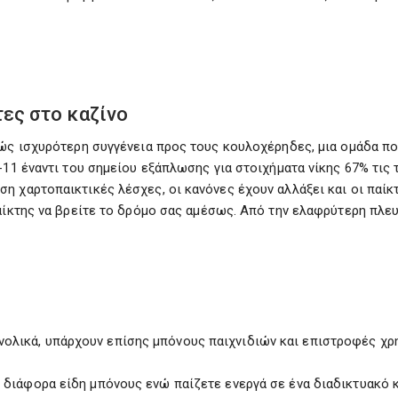
τες στο καζίνο
φρώς ισχυρότερη συγγένεια προς τους κουλοχέρηδες, μια ομάδα 
-11 έναντι του σημείου εξάπλωσης για στοιχήματα νίκης 67% τις τ
η χαρτοπαικτικές λέσχες, οι κανόνες έχουν αλλάξει και οι παίκ
παίκτης να βρείτε το δρόμο σας αμέσως. Από την ελαφρύτερη πλ
ολικά, υπάρχουν επίσης μπόνους παιχνιδιών και επιστροφές χρ
διάφορα είδη μπόνους ενώ παίζετε ενεργά σε ένα διαδικτυακό κ