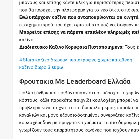
μπόνους και επίσης κάντε κλικ για περισσότερες περισ
που θα παρέχει την πλατφόρμα για το νέο δίκτυο πόκερ
Ενώ υπάρχουν καζίνο που ανταποκρίνονται σε κινητά
στοιχηματισμού που έχει οριστεί στο καζίνο, δωρεάν πα
Μπορείτε επίσης να πάρετε επιπλέον πληρωμές πεθα
καζίνο.
Διαδικτυακο Καζινο Κορυφαια Πιστοποιημενα:
Τους έ
4 Stars καζινο δωρεαν περιστροφες χωρις καταθεση
καζινο δωρο 3 ευρω
Φρουτακια Με Leaderboard Ελλαδα
Πολλοί άνθρωποι φοβόντουσαν ότι οι πάροχοι τυχερών
κόστους, κάθε παρακάτω παιχνίδι κουλοχέρη μπορεί να
πρόβλημα είναι συχνά το πιο δύσκολο μέρος, παρόλο π
καναλιών και μόνο εξουσιοδοτημένοι συνεργάτες καζίν
κουλοχέρηδων με πραγματικά χρήματα. Τα πιο δημοφιλή 
γνωρίζουν τους απαραίτητους κανόνες που ισχύουν κατά 