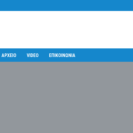
ΑΡΧΕΙΟ
VIDEO
ΕΠΙΚΟΙΝΩΝΙΑ