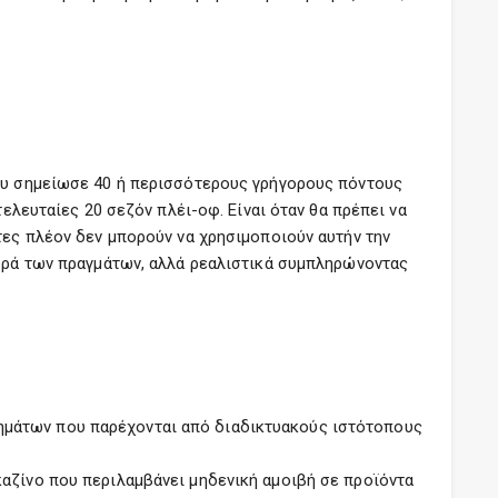
που σημείωσε 40 ή περισσότερους γρήγορους πόντους
ελευταίες 20 σεζόν πλέι-οφ. Είναι όταν θα πρέπει να
τες πλέον δεν μπορούν να χρησιμοποιούν αυτήν την
ευρά των πραγμάτων, αλλά ρεαλιστικά συμπληρώνοντας
ημάτων που παρέχονται από διαδικτυακούς ιστότοπους
αζίνο που περιλαμβάνει μηδενική αμοιβή σε προϊόντα