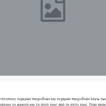
ιστότοπους τυχερών παιχνιδιών και τυχερών παιχνιδιών λόγω τ
ράσουν το φαγητό και το ποτό τους από το σπίτι τους. Όταν πρόκ