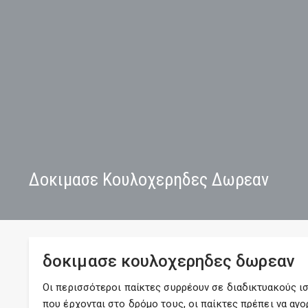
Δοκιμασε Κουλοχερηδες Δωρεαν
δοκιμασε κουλοχερηδες δωρεαν
Οι περισσότεροι παίκτες συρρέουν σε διαδικτυακούς 
που έρχονται στο δρόμο τους, οι παίκτες πρέπει να αγο