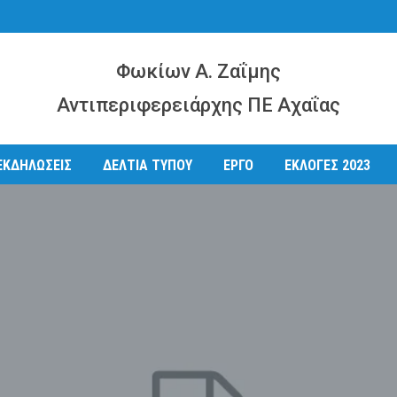
Φωκίων Α. Ζαΐμης
Αντιπεριφερειάρχης ΠΕ Αχαΐας
ΕΚΔΗΛΩΣΕΙΣ
ΔΕΛΤΙΑ ΤΥΠΟΥ
ΕΡΓΟ
ΕΚΛΟΓΕΣ 2023