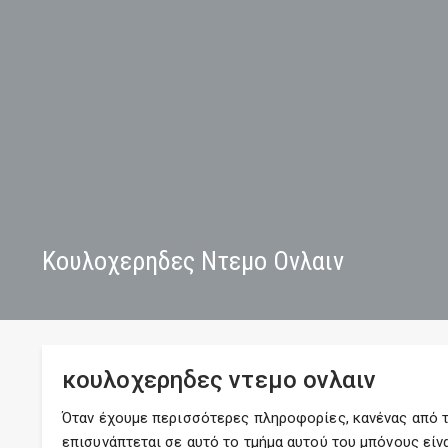
Κουλοχερηδες Ντεμο Ονλαιν
κουλοχερηδες ντεμο ονλαιν
Όταν έχουμε περισσότερες πληροφορίες, κανένας από το
επισυνάπτεται σε αυτό το τμήμα αυτού του μπόνους είν