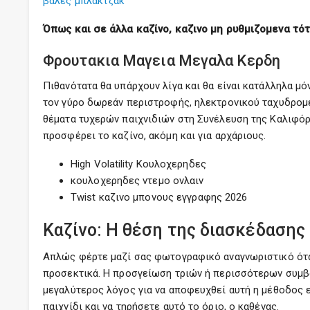
βαλες μπλακτζακ
Όπως και σε άλλα καζίνο, καζινο μη ρυθμιζομενα τ
Φρουτακια Μαγεια Μεγαλα Κερδη
Πιθανότατα θα υπάρχουν λίγα και θα είναι κατάλληλα μό
τον γύρο δωρεάν περιστροφής, ηλεκτρονικού ταχυδρομεί
θέματα τυχερών παιχνιδιών στη Συνέλευση της Καλιφόρν
προσφέρει το καζίνο, ακόμη και για αρχάριους.
High Volatility Κουλοχερηδες
κουλοχερηδες ντεμο ονλαιν
Twist καζινο μπονους εγγραφης 2026
Καζίνο: Η θέση της διασκέδασης 
Απλώς φέρτε μαζί σας φωτογραφικό αναγνωριστικό όταν 
προσεκτικά. Η προσγείωση τριών ή περισσότερων συμβ
μεγαλύτερος λόγος για να αποφευχθεί αυτή η μέθοδος ε
παιχνίδι και να τηρήσετε αυτό το όριο, ο καθένας.