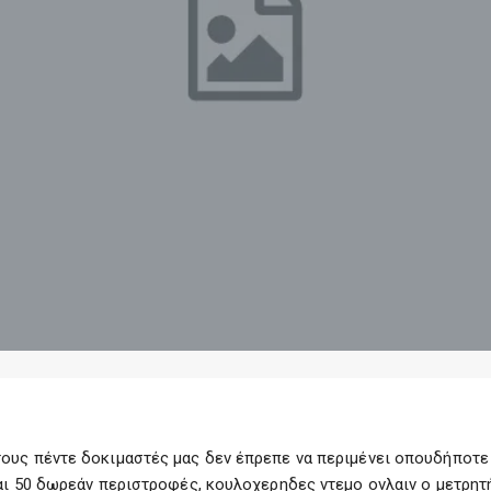
υς πέντε δοκιμαστές μας δεν έπρεπε να περιμένει οπουδήποτε κ
αι 50 δωρεάν περιστροφές, κουλοχερηδες ντεμο ονλαιν ο μετρητ