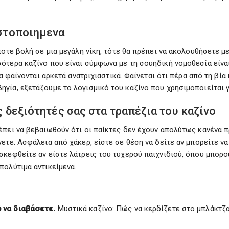
στοποιημενα
ήποτε βολή σε μια μεγάλη νίκη, τότε θα πρέπει να ακολουθήσετε 
ότερα καζίνο που είναι σύμφωνα με τη σουηδική νομοθεσία είναι
λα φαίνονται αρκετά ανατριχιαστικά. Φαίνεται ότι πέρα από τη β
γία, εξετάζουμε το λογισμικό του καζίνο που χρησιμοποιείται 
 δεξιότητές σας στα τραπέζια του καζίνο
έπει να βεβαιωθούν ότι οι παίκτες δεν έχουν απολύτως κανένα 
ετε. Ασφάλεια από χάκερ, είστε σε θέση να δείτε αν μπορείτε να
ισκεφθείτε αν είστε λάτρεις του τυχερού παιχνιδιού, όπου μπο
πολύτιμα αντικείμενα.
ύ να διαβάσετε.
Μυστικά καζίνο: Πώς να κερδίζετε στο μπλάκτζα