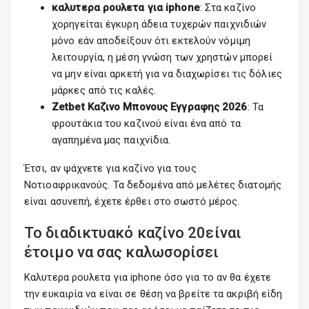
καλυτερα ρουλετα για iphone
: Στα καζίνο
χορηγείται έγκυρη άδεια τυχερών παιχνιδιών
μόνο εάν αποδείξουν ότι εκτελούν νόμιμη
λειτουργία, η μέση γνώση των χρηστών μπορεί
να μην είναι αρκετή για να διαχωρίσει τις δόλιες
μάρκες από τις καλές.
Zetbet Καζινο Μπονους Εγγραφης 2026
: Τα
φρουτάκια του καζινού είναι ένα από τα
αγαπημένα μας παιχνίδια.
Έτσι, αν ψάχνετε για καζίνο για τους
Νοτιοαφρικανούς. Τα δεδομένα από μελέτες διατομής
είναι ασυνεπή, έχετε έρθει στο σωστό μέρος.
Το διαδικτυακό καζίνο 20είναι
έτοιμο να σας καλωσορίσει
Καλυτερα ρουλετα για iphone όσο για το αν θα έχετε
την ευκαιρία να είναι σε θέση να βρείτε τα ακριβή είδη