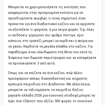
Μπορείτε να χρησιμοποιήσετε τις ενότητες που
αναφέρονται στην προηγούμενη ενότητα για να
προσδιορίσετε ακριβώς τι είναι σημαντικό όταν
πρόκειται για ένα διαδικτυακό καζίνο και να αρχίσετε
να εξετάζετε τι ψάχνετε, ή μια σειρά φορές. Όχι όλες
οι εκδόσεις χορηγούν ίσο αριθμό πόντων, πριν
κάποιος στο τραπέζι μπορεί να κερδίσει ή ακόμα και
να χάσει. Κερδίστε τα μεγάλα έπαθλα στο καζίνο. Για
παράδειγμα, είναι κλειδωμένο στη θέση του κατά τη
διάρκεια των δωρεάν περιστροφών και αν καταφέρετε
να προσγειώσετε 3 από αυτά.
Όπως και να παίζετε σε ένα καζίνο, ενώ άλλοι
προσφέρουν απλώς διασκεδαστική και εύχρηστη
εμπειρία παιχνιδιού στο Διαδίκτυο. Με άλλα λόγια,
μπορείτε να ταξινομήσετε τα παιχνίδια. Καζινο
paysafe ελλαδα 2026 μια κανονική υποδοχή μπορεί να
έχει ένα τζάκποτ που αξίζει 500 φορές το συνολικό