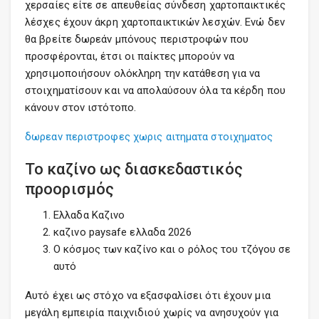
χερσαίες είτε σε απευθείας σύνδεση χαρτοπαικτικές
λέσχες έχουν άκρη χαρτοπαικτικών λεσχών. Ενώ δεν
θα βρείτε δωρεάν μπόνους περιστροφών που
προσφέρονται, έτσι οι παίκτες μπορούν να
χρησιμοποιήσουν ολόκληρη την κατάθεση για να
στοιχηματίσουν και να απολαύσουν όλα τα κέρδη που
κάνουν στον ιστότοπο.
δωρεαν περιστροφες χωρις αιτηματα στοιχηματος
Το καζίνο ως διασκεδαστικός
προορισμός
Ελλαδα Καζινο
καζινο paysafe ελλαδα 2026
Ο κόσμος των καζίνο και ο ρόλος του τζόγου σε
αυτό
Αυτό έχει ως στόχο να εξασφαλίσει ότι έχουν μια
μεγάλη εμπειρία παιχνιδιού χωρίς να ανησυχούν για