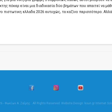
κτης πόκερ είναι μια διαδικασία δύο βημάτων που απαιτεί να μάθ
νο πιστωτικη ελλαδα 2026 ευτυχώς, τα καζίνο περισσότερο. Αλλά, 
6 - Φωκίων Α. Ζαΐμης . All Rights Reserved.
Website Design:
koun.gr Internet Sol