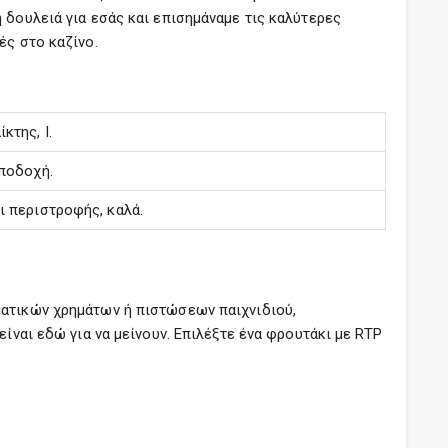
 δουλειά για εσάς και επισημάναμε τις καλύτερες
ές στο καζίνο.
κτης, Ι.
υποδοχή.
ι περιστροφής, καλά.
ματικών χρημάτων ή πιστώσεων παιχνιδιού,
ίναι εδώ για να μείνουν. Επιλέξτε ένα φρουτάκι με RTP