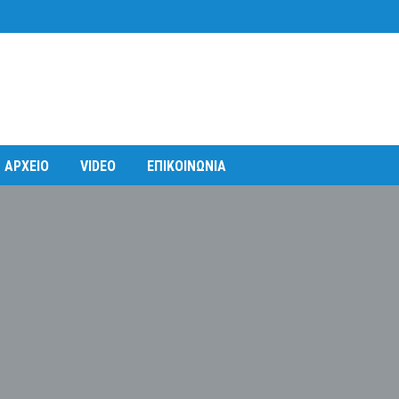
ΑΡΧΕΙΟ
VIDEO
ΕΠΙΚΟΙΝΩΝΙΑ