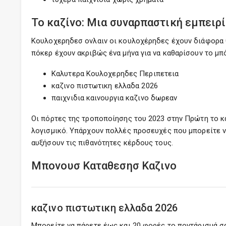
Το καζίνο: Μια συναρπαστική εμπειρ
Κουλοχερηδεσ ονλαιν οι κουλοχέρηδες έχουν διάφορα θέ
πόκερ έχουν ακριβώς ένα μήνα για να καθαρίσουν το μπό
Καλυτερα Κουλοχερηδες Περιπετεια
καζινο πιστωτικη ελλαδα 2026
παιχνιδια καινουργια καζινο δωρεαν
Οι πόρτες της τροποποίησης του 2023 στην Πρώτη το κα
λογισμικό. Υπάρχουν πολλές προσευχές που μπορείτε να
αυξήσουν τις πιθανότητες κέρδους τους.
Μπονουσ Καταθεσησ Καζινο
καζινο πιστωτικη ελλαδα 2026
Μπορείτε να πάρετε έως και 20 φορές το ποντάρισμά σας