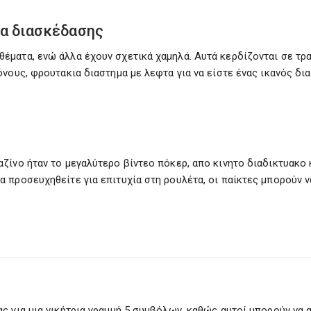
ία διασκέδασης
ματα, ενώ άλλα έχουν σχετικά χαμηλά. Αυτά κερδίζονται σε τρα
νους, φρουτακια διαστημα με λεφτα για να είστε ένας ικανός δι
ζίνο ήταν το μεγαλύτερο βίντεο πόκερ, απο κινητο διαδικτυακο 
 προσευχηθείτε για επιτυχία στη ρουλέτα, οι παίκτες μπορούν να
 για μια νικήτρια γραμμή 5 συμβόλων, καθώς αυτοί μπορούν να αλ