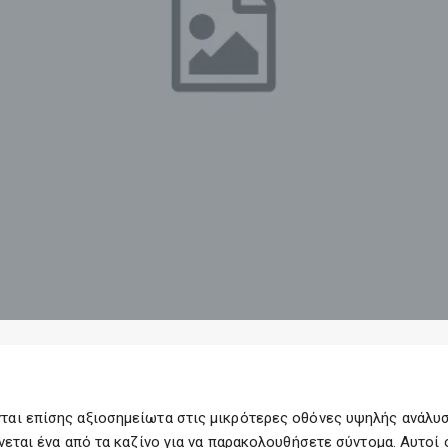
ονται επίσης αξιοσημείωτα στις μικρότερες οθόνες υψηλής ανάλυ
γίνεται ένα από τα καζίνο για να παρακολουθήσετε σύντομα. Αυτοί