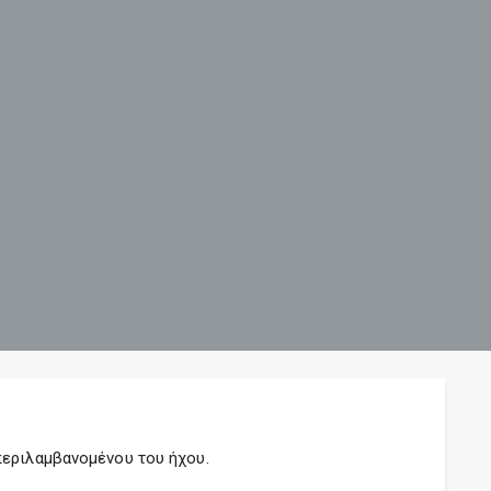
περιλαμβανομένου του ήχου.