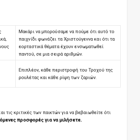
ς
Μακάρι να μπορούσαμε να πούμε ότι αυτό το
κά,
παιχνίδι φωνάζει τα Χριστούγεννα και ότι τα
νους
εορταστικά θέματα έχουν ενσωματωθεί
παντού, σε μια σειρά αριθμών.
Επιπλέον, κάθε περιστροφή του Τροχού της
ρουλέτας και κάθε ρίψη των ζαριών.
αι τις κριτικές των παικτών για να βεβαιωθείτε ότι
όμενες προσφορές για να μιλήσετε.