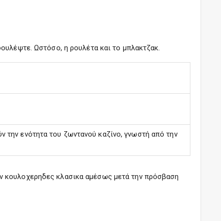
ουλέψτε. Ωστόσο, η ρουλέτα και το μπλακτζακ.
ν την ενότητα του ζωντανού καζίνο, γνωστή από την
αν κουλοχερηδες κλασικα αμέσως μετά την πρόσβαση