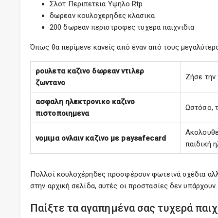
Σλοτ Περιπετεια Υψηλο Rtp
δωρεαν κουλοχερηδες κλασικα
200 δωρεαν περιστροφες τυχερα παιχνιδια
Όπως θα περίμενε κανείς από έναν από τους μεγαλύτερ
ρουλετα καζινο δωρεαν ντιλερ
Ζήσε την 
ζωντανο
ασφαλη ηλεκτρονικο καζινο
Ωστόσο, 
πιστοποιημενα
Ακολουθε
νομιμα ονλαιν καζινο με paysafecard
παιδική η
Πολλοί κουλοχέρηδες προσφέρουν φωτεινά σχέδια αλλά
στην αρχική σελίδα, αυτές οι προστασίες δεν υπάρχουν.
Παίξτε τα αγαπημένα σας τυχερά παιχ