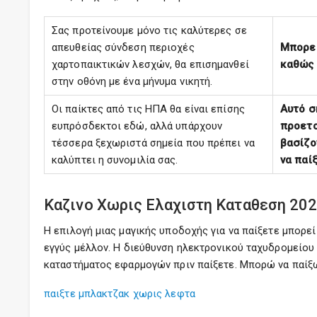
Σας προτείνουμε μόνο τις καλύτερες σε
απευθείας σύνδεση περιοχές
Μπορεί
χαρτοπαικτικών λεσχών, θα επισημανθεί
καθώς 
στην οθόνη με ένα μήνυμα νικητή.
Οι παίκτες από τις ΗΠΑ θα είναι επίσης
Αυτό σ
ευπρόσδεκτοι εδώ, αλλά υπάρχουν
προετο
τέσσερα ξεχωριστά σημεία που πρέπει να
βασίζο
καλύπτει η συνομιλία σας.
να παί
Καζινο Χωρις Ελαχιστη Καταθεση 20
Η επιλογή μιας μαγικής υποδοχής για να παίξετε μπορε
εγγύς μέλλον. Η διεύθυνση ηλεκτρονικού ταχυδρομείου
καταστήματος εφαρμογών πριν παίξετε. Μπορώ να παίξ
παιξτε μπλακτζακ χωρις λεφτα