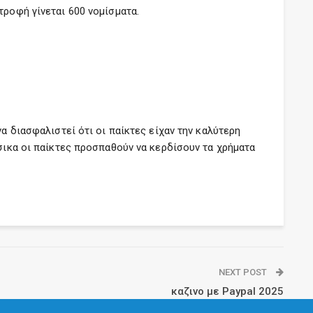
τροφή γίνεται 600 νομίσματα.
α διασφαλιστεί ότι οι παίκτες είχαν την καλύτερη
σικα οι παίκτες προσπαθούν να κερδίσουν τα χρήματα
NEXT POST
καζινο με Paypal 2025