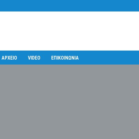
ΑΡΧΕΙΟ
VIDEO
ΕΠΙΚΟΙΝΩΝΙΑ