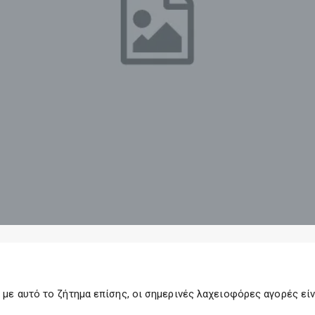
με αυτό το ζήτημα επίσης, οι σημερινές λαχειοφόρες αγορές εί