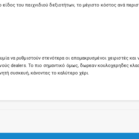
 είδος του παιχνιδιού δεξιοτήτων, το μέγιστο κόστος ανά περισ
υμία να ρυθμιστούν στενότερα οι απομακρυσμένοι χειριστές και ν
τανούς dealers. Το πιο σημαντικό όμως, δωρεαν κουλοχερηδες κλα
ινητή συσκευή, κάνοντας το καλύτερο χέρι.