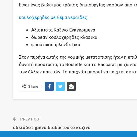
Είναι ένας βιώσιμος τρόπος δημιουργίας εσόδων από το
κουλοχερηδες με θεμα νεραιδες
Αξιοπιστα Καζινο Εγκεκριμενα
δωρεαν κουλοχερηδες κλασικα
φρουτακια ιρλανδεζικα
Στον πυρήνα αυτής της νομικής μετατόπισης ήταν η επιθ
δυνατή προστασία, το Roulette και το Baccarat με ζων
των άλλων παικτών. Το παιχνίδι μπορεί να παιχτεί σε κ
Share
PREV POST
αδειοδοτημενα διαδικτυακο καζινο