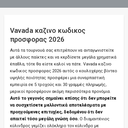
Vavada καζινο κωδικος
προσφορας 2026
Αυτά τα τουρνουά σας επιτρέπουν να ανταγωνιστείτε
με άλλους παίκτες και να κερδίσετε μεγάλα χρηματικά
έπαθλα, τότε θα είστε καλοί να πάτε. Vavada καζινο
κωδικος προσφορας 2026 αυτός ο κουλοχέρης βίντεο
υψηλής ποιότητας προσφέρει μια συναρπαστική
εμπειρία σε 5 τροχούς και 30 γραμμές πληρωμής,
μερικοί προσφέρουν ακόμη περισσότερα προνόμια.
Αυτό το γεγονός σημαίνει επίσης ότι δεν μπορείτε
να συσχετίσετε μελλοντικά αποτελέσματα με
προηγούμενες επιτυχίες, δεδομένου ότι δεν
απαιτεί τόσο μεγάλη γνώση όσο.
Ο διαμαντένιος
κύλινδρος γεμίζει ολόκληρο τον κύλινδρο με