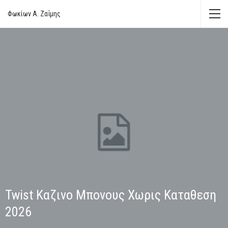
Φωκίων Α. Ζαΐμης
Twist Καζινο Μπονους Χωρις Καταθεση
2026