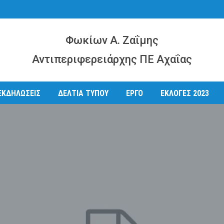
Φωκίων Α. Ζαΐμης
Αντιπεριφερειάρχης ΠΕ Αχαΐας
ΕΚΔΗΛΩΣΕΙΣ
ΔΕΛΤΙΑ ΤΥΠΟΥ
ΕΡΓΟ
ΕΚΛΟΓΕΣ 2023