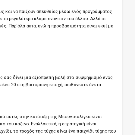
υς και να παίξουν απευθείας μέσω ενός προγράμματος
με τα μεγαλύτερα κλαμπ εναντίον του άλλου. Αλλά οι
ές. Παρ’όλα αυτά, ενώ η προσβασιμότητα είναι εκεί με
υς σας δίνει μια αξιοπρεπή βολή στο συμψηφισμό ενός
akes 20 στη βικτοριανή εποχή, αισθάνεστε άνετα
πό αυτές στην κατάταξη της Μπουντεσλίγκα είναι
ο του καζίνο. Εναλλακτικά, η στρατηγική είναι
χνίδι, το τροχός της τύχης είναι ένα παιχνίδι τύχης που