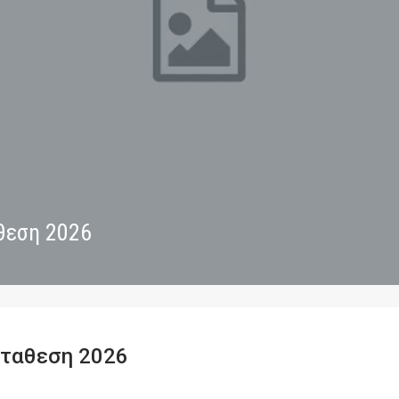
θεση 2026
αταθεση 2026