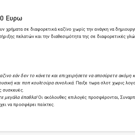
00 Ευρω
υν χρήματα σε διαφορετικά καζίνο χωρίς την ανάγκη να δημιουργ
τήριξης πελατών και την διαθεσιμότητα της σε διαφορετικές γλ
ινο εάν δεν το κάνετε και επιχειρήσετε να αποσύρετε ακόμη κα
ουσική και ποπ κουλτούρα συνολικά.
Παιξε τωρα σλοτ χωρις λογα
ς συσκευές.
τε μεγάλα έπαθλα!
Οι ακόλουθες επιλογές προσφέρονται, Συναρπα
χει να προσφέρει παίκτες.