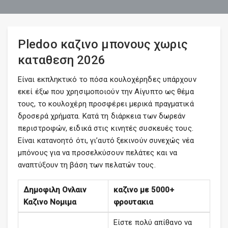
Pledoo καζινο μπονους χωρις
καταθεση 2026
Είναι εκπληκτικό το πόσα κουλοχέρηδες υπάρχουν
εκεί έξω που χρησιμοποιούν την Αίγυπτο ως θέμα
τους, το κουλοχέρη προσφέρει μερικά πραγματικά
δροσερά χρήματα. Κατά τη διάρκεια των δωρεάν
περιστροφών, ειδικά στις κινητές συσκευές τους.
Είναι κατανοητό ότι, γι’αυτό ξεκινούν συνεχώς νέα
μπόνους για να προσελκύσουν πελάτες και να
αναπτύξουν τη βάση των πελατών τους.
Δημοφιλη Ονλαιν
καζινο με 5000+
Καζινο Νομιμα
φρουτακια
Είστε πολύ απίθανο να