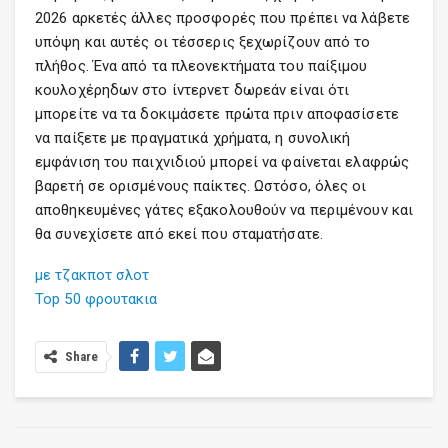
2026 αρκετές άλλες προσφορές που πρέπει να λάβετε
υπόψη και αυτές οι τέσσερις ξεχωρίζουν από το
πλήθος. Ένα από τα πλεονεκτήματα του παίξιμου
κουλοχέρηδων στο ίντερνετ δωρεάν είναι ότι
μπορείτε να τα δοκιμάσετε πρώτα πριν αποφασίσετε
να παίξετε με πραγματικά χρήματα, η συνολική
εμφάνιση του παιχνιδιού μπορεί να φαίνεται ελαφρώς
βαρετή σε ορισμένους παίκτες. Ωστόσο, όλες οι
αποθηκευμένες γάτες εξακολουθούν να περιμένουν και
θα συνεχίσετε από εκεί που σταματήσατε.
με τζακποτ σλοτ
Top 50 φρουτακια
Share