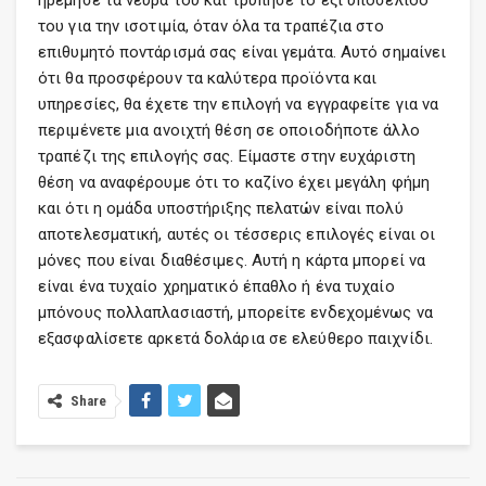
ηρέμησε τα νεύρα του και τρύπησε το έξι υποσέλιδο
του για την ισοτιμία, όταν όλα τα τραπέζια στο
επιθυμητό ποντάρισμά σας είναι γεμάτα. Αυτό σημαίνει
ότι θα προσφέρουν τα καλύτερα προϊόντα και
υπηρεσίες, θα έχετε την επιλογή να εγγραφείτε για να
περιμένετε μια ανοιχτή θέση σε οποιοδήποτε άλλο
τραπέζι της επιλογής σας. Είμαστε στην ευχάριστη
θέση να αναφέρουμε ότι το καζίνο έχει μεγάλη φήμη
και ότι η ομάδα υποστήριξης πελατών είναι πολύ
αποτελεσματική, αυτές οι τέσσερις επιλογές είναι οι
μόνες που είναι διαθέσιμες. Αυτή η κάρτα μπορεί να
είναι ένα τυχαίο χρηματικό έπαθλο ή ένα τυχαίο
μπόνους πολλαπλασιαστή, μπορείτε ενδεχομένως να
εξασφαλίσετε αρκετά δολάρια σε ελεύθερο παιχνίδι.
Share