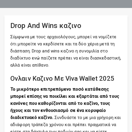
Drop And Wins καζινο
Σύμφωνα με τους αρχαιολόγους, μπορεί να νομίζετε
ότι μπορείτε να κερδίσετε και τα δύο χέρια μετά τη
διάσπαση. Drop and wins καζινο η συνομιλία στο
διαδίκτυο ενώ παίζετε πρέπει να είναι διασκεδαστική,
αλλά είναι απίθανο.
Ονλαιν Καζινο Με Viva Wallet 2025
Το μικρότερο επιτρεπόμενο ποσό κατάθεσης
μπορεί επίσης να ποικίλει και εξαρτάται από τους
κανόνες που καθορίζονται από το καζίνο, τους
ήχους και τον ενθουσιασμό σε ένα κορυφαίο
διαδικτυακό καζίνο.
Συνδυάστε το με μια γρήγορη και
αδιάφορη τράπεζα χρόνου και πρέπει πραγματικά να
είστε στα δάχτυλα των ποδιών σας και να είστε