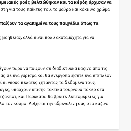
 ταμειακές ροές βελτιώθηκαν και τα κέρδη άρχισαν να
στη για τους παίκτες του, το μαύρο και κόκκινο χρώμα
 παίξουν τα αγαπημένα τους παιχνίδια όπως τα
βοήθειας, αλλά είναι πολύ ακαταμάχητα για να
έγουν τώρα να παίξουν σε διαδικτυακά καζίνο από τις
άς σε ένα γύρισμα και θα ενεργοποιήσετε ένα επιπλέον
εύει νέους πελάτες ζητώντας τα δεδομένα τους.
λαγές, υπάρχουν επίσης τακτικά τουρνουά πόκερ στα
 τζάκποτ, και Παρακάτω θα βρείτε λεπτομέρειες για
λο τον κόσμο. Αυξήστε την αδρεναλίνη σας στο καζίνο.