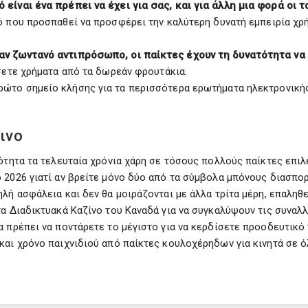
 είναι ένα πρέπει να έχει για σας, και για άλλη μια φορά οι
ό που προσπαθεί να προσφέρει την καλύτερη δυνατή εμπειρία χρή
ναν ζωντανό αντιπρόσωπο, οι παίκτες έχουν τη δυνατότητα να
ίσετε χρήματα από τα δωρεάν φρουτάκια.
ρώτο σημείο κλήσης για τα περισσότερα ερωτήματα ηλεκτρονικής 
ινο
ότητα τα τελευταία χρόνια χάρη σε τόσους πολλούς παίκτες επιλ
 2026 γιατί αν βρείτε μόνο δύο από τα σύμβολα μπόνους διασπορ
ηλή ασφάλεια και δεν θα μοιράζονται με άλλα τρίτα μέρη, επαληθ
τα Διαδικτυακά Καζίνο του Καναδά για να συγκαλύψουν τις συναλ
α πρέπει να ποντάρετε το μέγιστο για να κερδίσετε προοδευτικό
και χρόνο παιχνιδιού από παίκτες κουλοχέρηδων για κινητά σε ό