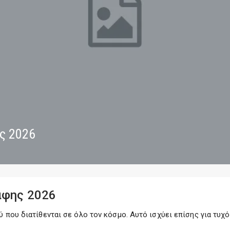
ς 2026
αφης 2026
ύ που διατίθενται σε όλο τον κόσμο. Αυτό ισχύει επίσης για τυχ