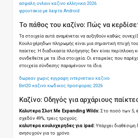
ασφαλη ονλαιν καζινο ελληνικα 2026
φρουτακια με λεφτα Android
Το πάθος του καζίνο: Πώς να κερδίσε
Τα στοιχεία αυτά αναμένεται να αυξηθούν καθώς συνεχί
Κουλοχέρηδων πληρωμής είναι μια σημαντική πτυχή του
παίκτες. Η διαδικασία πλοήγησης δεν είναι περίπλοκη 
συνδεθείτε με τα ίδια στοιχεία. Οι εταιρείες που παρέχ
στοιχεία σύνδεσης παραμένουν τα ίδια.
δωρεαν χωρις εγγραφη ιντερνετικο καζινο
Bet20 καζινο κωδικος προσφορας 2026
Καζίνο: Οδηγός για αρχάριους παίκτε
Καλυτερα Σλοτ Με Expanding Wilds:
Στο ποσό των 5, 
σχεδόν 49%, τρεις τροχούς.
καλυτερα κουλοχερηδες για ipad:
Υπάρχει διαθέσιμη 
ανησυχούν για το χρόνο.