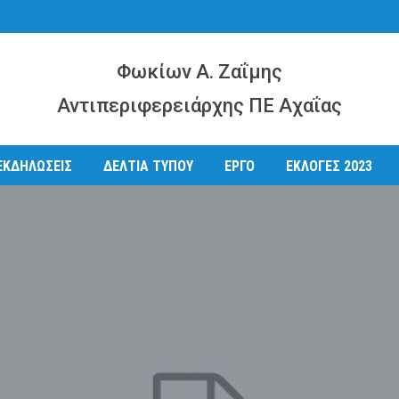
Φωκίων Α. Ζαΐμης
Αντιπεριφερειάρχης ΠΕ Αχαΐας
ΕΚΔΗΛΩΣΕΙΣ
ΔΕΛΤΙΑ ΤΥΠΟΥ
ΕΡΓΟ
ΕΚΛΟΓΕΣ 2023