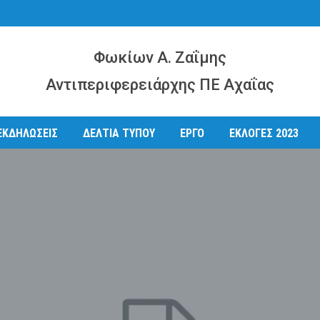
Φωκίων Α. Ζαΐμης
Αντιπεριφερειάρχης ΠΕ Αχαΐας
ΕΚΔΗΛΩΣΕΙΣ
ΔΕΛΤΙΑ ΤΥΠΟΥ
ΕΡΓΟ
ΕΚΛΟΓΕΣ 2023