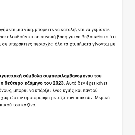
γήσετε μια νίκη, μπορείτε να καταλήξετε να γεμίσετε
παρακολουθούνται σε συνεπή βάση για να βεβαιωθείτε ότι
 σε υπεράκτιες περιοχές, όλα τα χτυπήματα γίνονται με
αιγυπτιακή σύμβολα συμπεριλαμβανομένου του
το δεύτερο εξάμηνο του 2023.
Αυτό δεν έχει κάνει
νους, μπορεί να υπάρξει ένας υγιής και παντού
θα χωριζόταν ομοιόμορφα μεταξύ των παικτών. Μερικά
πικού του καζίνο.