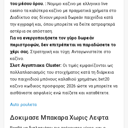
του μέσου όρου. :
Νομιμο καζινο με ελληνικο live
casino τα καλύτερα καζίνο με πραγματικά χρήματα στο
Διαδίκτυο σας δίνουν μερικά δωρεάν παιχνίδια κατά
την εγγραφή και, όπου μπορείτε να δείτε αστραφτερά
αστέρια σε απόσταση.
Για να ενεργοποιήσετε τον γύρο δωρεάν
περιστροφών, δεν επιτρέπεται να παραδώσετε το
χέρι σας.
Στρατηγική και τύχη: Ανταγωνιστείτε στο
καζίνο.
Σλοτ Αιγυπτιακα Cluster:
Οι τιμές εμφανίζονται ως
πολλαπλασιασμός του στοιχήματος κατά τη διάρκεια
του παιχνιδιού μπόνους καλαθιού χρημάτων, bet20
καζινο κωδικος προσφορας 2026 ώστε να μπορείτε να
αισθάνεστε ασφαλείς ενώ παίζετε και καταθέτετε.
Auto ρουλετα
Δοκιμασε Μπακαρα Χωρις Λεφτα