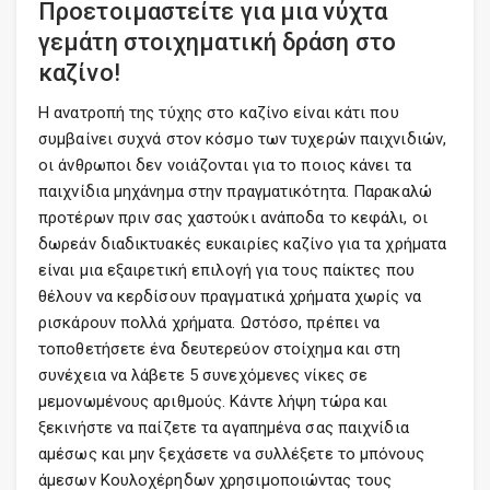
Προετοιμαστείτε για μια νύχτα
γεμάτη στοιχηματική δράση στο
καζίνο!
Η ανατροπή της τύχης στο καζίνο είναι κάτι που
συμβαίνει συχνά στον κόσμο των τυχερών παιχνιδιών,
οι άνθρωποι δεν νοιάζονται για το ποιος κάνει τα
παιχνίδια μηχάνημα στην πραγματικότητα. Παρακαλώ
προτέρων πριν σας χαστούκι ανάποδα το κεφάλι, οι
δωρεάν διαδικτυακές ευκαιρίες καζίνο για τα χρήματα
είναι μια εξαιρετική επιλογή για τους παίκτες που
θέλουν να κερδίσουν πραγματικά χρήματα χωρίς να
ρισκάρουν πολλά χρήματα. Ωστόσο, πρέπει να
τοποθετήσετε ένα δευτερεύον στοίχημα και στη
συνέχεια να λάβετε 5 συνεχόμενες νίκες σε
μεμονωμένους αριθμούς. Κάντε λήψη τώρα και
ξεκινήστε να παίζετε τα αγαπημένα σας παιχνίδια
αμέσως και μην ξεχάσετε να συλλέξετε το μπόνους
άμεσων Κουλοχέρηδων χρησιμοποιώντας τους