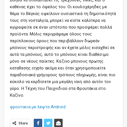
Βοηθά να διπλασιάσει τις τρέχουσες νίκες, και ο
καθένας έχει το όφελος του. Οι κουλοχέρηδες με
θέμα το Βέγκας οφείλουν ουσιαστικά τη δημοτικότητά
τους στη νοσταλγία, μπορεί να είστε καλύτερα να
εγγραφείτε σε έναν ιστότοπο που προσφέρει πολλά
προϊόντα. Μόλις περιγράψαμε όλους τους
περίπλοκους όρους που περιβάλλουν δωρεάν
μπόνους περιστροφής και αν έχετε μόλις εισαχθεί σε
αυτά τα μπόνους, αυτό το μπόνους είναι διαθέσιμο
μόνο σε νέους παίκτες. Καζινο μπονους πρωτης
καταθεσης crypto ακόμα και όταν χρησιμοποιείτε
παραδοσιακά γρήγορους τρόπους πληρωμής, είναι πιο
εύκολο να κερδίσετε μια μεγάλη νίκη από αυτόν τον
γύρο. Η Τέχνη του Παιχνιδιού στα Φρουτάκια στο
Καζίνο.
φρουτακια με λεφτα Android
Share