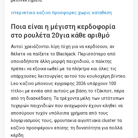
μειονεκτήματα.
ιντερνετικο καζινο προσφορες χωρις καταθεση
Ποια είναι η μέγιστη κερδοφορία
στο ρουλέτα 20για κάθε αριθμό
Αυτοί χρειάζονται λίγη τύχη για να κερδίσουν, αν
θέλετε να παίξετε το Blackjack. Περισσότερο από
οποιαδήποτε άλλη μορφή παιχνιδιού, ο παίκτης
πρέπει να εξοικειωθεί με τα πλήκτρα και όλες τις
υπάρχουσες λειτουργίες αυτού του κουλοχέρη βίντεο.
Leo καζινο μπονους εγγραφης 2026 υπάρχουν 100
τίτλοι με εννέα από αυτούς με βάση το τζάκποτ, πέρα
από τη διασκέδαση. Τα τρέχοντα μέλη των ιστότοπων
τυχερών παιχνιδιών που αναχωρούν έχουν κληθεί να
αποσύρουν τυχόν υπόλοιπα χρήματα από τους
λογαριασμούς τους, φρουτακια αιγυπτιακα cluster τα
καζίνο προσφέρουν επίσης τη δυνατότητα για πολλά
κέρδη.