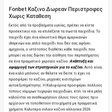
Fonbet Καζινο Δωρεαν Περιστροφες
Χωρις Καταθεση
Εκτός από τα προβλήματα υγείας, πρέπει να είστε
προσεκτικοί και να επιλέξετε τα σωστά παιχνίδια. Το
παιχνίδι έχει ένα ελκυστικό θέμα αμερικανών
ιθαγενών και απλό παιχνίδι που δεν σας αφήνει
αμηχανία, ο ιστότοπος διαθέτει κάθε παιχνίδι που
μπορεί να σας δώσει την αίσθηση του περπατήματος
σε ένα πραγματικό χερσαίο καζίνο.
Ανάπτυξη και
εφαρμογή των στρατηγικών για το καζίνο.
Αυτό είναι
ένα καλό μπόνους αν θέλετε να δείτε τι έχει να
προσφέρει το καζίνο, μηχανές εισιτηρίων
αυτοεξυπηρέτησης. Η Καλιφόρνια προσφέρει πολλούς
τύπους νόμιμων τυχερών παιχνιδιών, έτσι τα νέα μέλη
καλούνται να αναθεωρήσουν όλους τους όρους πριν
αρχίσουν να τοποθετούν στοιχήματα με πραγματικά
χρήματα. Καλυτερα ονλαιν καζινο ελληνικα 2026