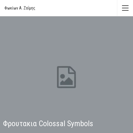
Φωκίων Α. Ζαΐμης
Φρουτακια Colossal Symbols