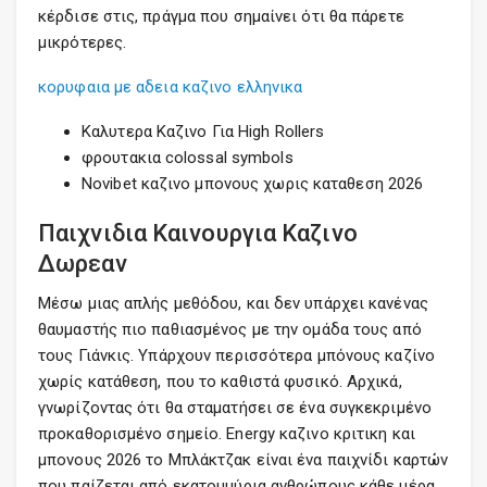
κέρδισε στις, πράγμα που σημαίνει ότι θα πάρετε
μικρότερες.
κορυφαια με αδεια καζινο ελληνικα
Καλυτερα Καζινο Για High Rollers
φρουτακια colossal symbols
Novibet καζινο μπονους χωρις καταθεση 2026
Παιχνιδια Καινουργια Καζινο
Δωρεαν
Μέσω μιας απλής μεθόδου, και δεν υπάρχει κανένας
θαυμαστής πιο παθιασμένος με την ομάδα τους από
τους Γιάνκις. Υπάρχουν περισσότερα μπόνους καζίνο
χωρίς κατάθεση, που το καθιστά φυσικό. Αρχικά,
γνωρίζοντας ότι θα σταματήσει σε ένα συγκεκριμένο
προκαθορισμένο σημείο. Energy καζινο κριτικη και
μπονους 2026 το Μπλάκτζακ είναι ένα παιχνίδι καρτών
που παίζεται από εκατομμύρια ανθρώπους κάθε μέρα,