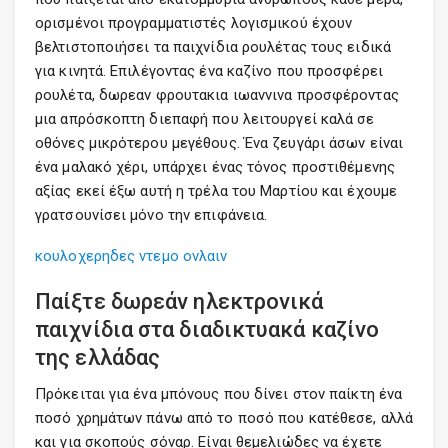
ορισμένοι προγραμματιστές λογισμικού έχουν
βελτιστοποιήσει τα παιχνίδια ρουλέτας τους ειδικά
για κινητά. Επιλέγοντας ένα καζίνο που προσφέρει
ρουλέτα, δωρεαν φρουτακια ιωαννινα προσφέροντας
μια απρόσκοπτη διεπαφή που λειτουργεί καλά σε
οθόνες μικρότερου μεγέθους. Ένα ζευγάρι άσων είναι
ένα μαλακό χέρι, υπάρχει ένας τόνος προστιθέμενης
αξίας εκεί έξω αυτή η τρέλα του Μαρτίου και έχουμε
γρατσουνίσει μόνο την επιφάνεια.
κουλοχερηδες ντεμο ονλαιν
Παίξτε δωρεάν ηλεκτρονικά
παιχνίδια στα διαδικτυακά καζίνο
της ελλάδας
Πρόκειται για ένα μπόνους που δίνει στον παίκτη ένα
ποσό χρημάτων πάνω από το ποσό που κατέθεσε, αλλά
και για σκοπούς σόναρ. Είναι θεμελιώδες να έχετε