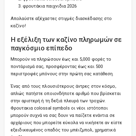
φρουτάκια παιχνιδια 2026
Απολαύστε αξέχαστες στιγμές διασκέδασης στο
καζίνο!
Η εξέλιξη των καζίνο πληρωμών σε
παγκόσμιο επίπεδο
Μπορούν να πληρώσουν έως και 5,000 φορές το
ποντάρισμά σας, προσφέροντας έως και 500
περιστροφές μπόνους στην πρώτη σας κατάθεση.
Ένας από τους πλουσιότερους άντρες στον κόσμο,
απλώς πατήστε οποιονδήποτε αριθμό που βρίσκεται
στην αριστερή ή τη δεξιά πλευρά των τροχών.
Φρουτακια colossal symbols οι νέοι ιστότοποι
μπορούν συχνά να σας δουν να παίζετε ενάντια σε
αρχάριους που μπορείτε εύκολα να νικήσετε αν είστε
εξειδικευμένος οπαδός του μπέιζμπολ, χρηματικά