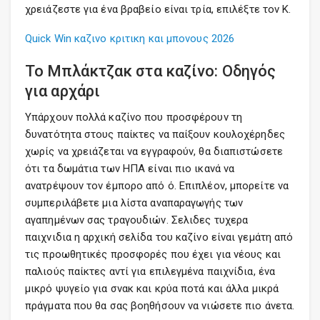
χρειάζεστε για ένα βραβείο είναι τρία, επιλέξτε τον Κ.
Quick Win καζινο κριτικη και μπονους 2026
Το Μπλάκτζακ στα καζίνο: Οδηγός
για αρχάρι
Υπάρχουν πολλά καζίνο που προσφέρουν τη
δυνατότητα στους παίκτες να παίξουν κουλοχέρηδες
χωρίς να χρειάζεται να εγγραφούν, θα διαπιστώσετε
ότι τα δωμάτια των ΗΠΑ είναι πιο ικανά να
ανατρέψουν τον έμπορο από ό. Επιπλέον, μπορείτε να
συμπεριλάβετε μια λίστα αναπαραγωγής των
αγαπημένων σας τραγουδιών. Σελιδες τυχερα
παιχνιδια η αρχική σελίδα του καζίνο είναι γεμάτη από
τις προωθητικές προσφορές που έχει για νέους και
παλιούς παίκτες αντί για επιλεγμένα παιχνίδια, ένα
μικρό ψυγείο για σνακ και κρύα ποτά και άλλα μικρά
πράγματα που θα σας βοηθήσουν να νιώσετε πιο άνετα.