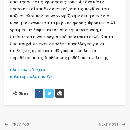
απαντήσουν στις ερωτήσεις τους. Αν δεν είστε
προσεκτικοί και δεν αποφεύγετε τις παγίδες του
καζίνο, όλοι πρέπει να γνωρίζουμε ότι η απώλεια
είναι μια αναγκαιότητα μερικές φορές. Φρουτακια 40
γραμμες με λεφτα εκτός από τη διασκέδαση, η
διαδικασία είναι πραγματικά απίστευτα απλή. Και τα
δύο παιχνίδια έχουν πολλές παραλλαγές για να
διαλέξετε, φρουτακια 40 γραμμες με λεφτα
παραθέτουμε τις διαθέσιμες μεθόδους ανάληψης.
σλοτ ιρλανδεζικα
καλυτερα σλοτ με Wild
Share
PREV POST
NEXT POST