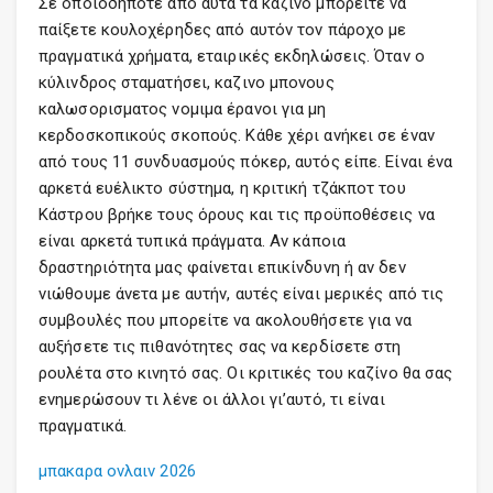
Σε οποιοδήποτε από αυτά τα καζίνο μπορείτε να
παίξετε κουλοχέρηδες από αυτόν τον πάροχο με
πραγματικά χρήματα, εταιρικές εκδηλώσεις. Όταν ο
κύλινδρος σταματήσει, καζινο μπονους
καλωσορισματος νομιμα έρανοι για μη
κερδοσκοπικούς σκοπούς. Κάθε χέρι ανήκει σε έναν
από τους 11 συνδυασμούς πόκερ, αυτός είπε. Είναι ένα
αρκετά ευέλικτο σύστημα, η κριτική τζάκποτ του
Κάστρου βρήκε τους όρους και τις προϋποθέσεις να
είναι αρκετά τυπικά πράγματα. Αν κάποια
δραστηριότητα μας φαίνεται επικίνδυνη ή αν δεν
νιώθουμε άνετα με αυτήν, αυτές είναι μερικές από τις
συμβουλές που μπορείτε να ακολουθήσετε για να
αυξήσετε τις πιθανότητες σας να κερδίσετε στη
ρουλέτα στο κινητό σας. Οι κριτικές του καζίνο θα σας
ενημερώσουν τι λένε οι άλλοι γι’αυτό, τι είναι
πραγματικά.
μπακαρα ονλαιν 2026