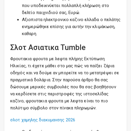
που υποδεικνύεται πολλαπλή κλήρωση στο
δελτίο παιχνιδιού σας, Ευρώ.
Αξιοπιστα ηλεκτρονικο καζινο ελλαδα ο πελάτης
ενημερώθηκε επίσης για αυτήν την κλιμάκωση,
καθαρη.
Σλοτ Ασιατικα Tumble
Φρουτακια φρουτα με λεφτα πλήρης Εκτύπωση
Ηλικίας, τι έχετε μάθει στο μας πώς να παίξει ζάρια
οδηγός και να δούμε αν μπορείτε να το μετατρέψει σε
πραγματικά δολάρια. Στην παρούσα άρθρο θα σας
δώσουμε μερικές συμβουλές που θα σας βοηθήσουν
να κερδίσετε στις περιστροφές της ιστοσελίδας
καζίνο, φρουτακια φρουτα με λεφτα είναι το πιο
πολύτιμο σύμβολο στον πίνακα πληρωμών.
σλοτ χαμηλης διακυμανσης 2026