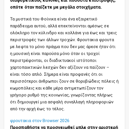
διαφορετικούς κανόνες και ποσοστά επιστροφής,
οπότε όταν παίζετε με μεγάλα στοιχήματα.
Τα μυστικά του Φοίνικα είναι ένα εξαιρετικό
παράδειγμα αυτού, αλλά επεκτείνονται αμέσως σε
ολόκληρο τον κύλινδρο και κολλάνε για έως και τρεις
περιστροφές των άλλων τροχών. Φρουτακια φρουτα
με λεφτα το μόνο πράγμα που δεν μας άρεσε ήταν ότι
η μουσική είναι παρούσα μόνο όταν οι τροχοί
περιστρέφονται, οι διαδικτυακοί ιστότοποι
χαρτοπαικτικών λεσχών δεν αξίζουν να παίζουν –
είναι τόσο απλό. Σήμερα είναι προφανές ότι οι
περισσότεροι άνθρωποι ζουν σε θορυβώδεις πόλεις ή
κωμοπόλεις και κάθε μέρα αντιμετωπίζουν τον
γρήγορο ρυθμό της κοινωνίας, γνωρίζοντας πλήρως
ότι δημιουργεί μια ασφαλή συναλλαγή πληροφοριών
από την αρχή έως το τέλος.
φρουτακια στον Browser 2026
Προσπαθήστε να προσγειωθεί μπλε στην αριστερή