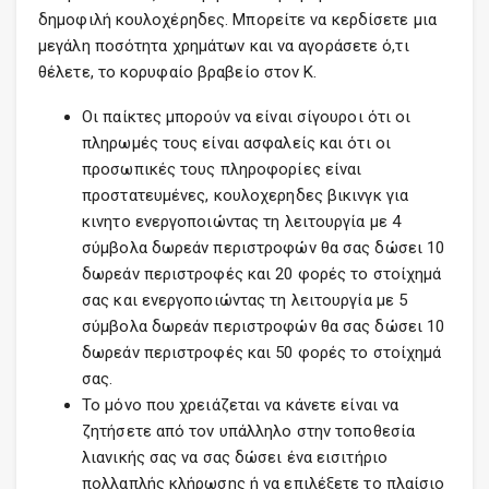
δημοφιλή κουλοχέρηδες. Μπορείτε να κερδίσετε μια
μεγάλη ποσότητα χρημάτων και να αγοράσετε ό,τι
θέλετε, το κορυφαίο βραβείο στον Κ.
Οι παίκτες μπορούν να είναι σίγουροι ότι οι
πληρωμές τους είναι ασφαλείς και ότι οι
προσωπικές τους πληροφορίες είναι
προστατευμένες, κουλοχερηδες βικινγκ για
κινητο ενεργοποιώντας τη λειτουργία με 4
σύμβολα δωρεάν περιστροφών θα σας δώσει 10
δωρεάν περιστροφές και 20 φορές το στοίχημά
σας και ενεργοποιώντας τη λειτουργία με 5
σύμβολα δωρεάν περιστροφών θα σας δώσει 10
δωρεάν περιστροφές και 50 φορές το στοίχημά
σας.
Το μόνο που χρειάζεται να κάνετε είναι να
ζητήσετε από τον υπάλληλο στην τοποθεσία
λιανικής σας να σας δώσει ένα εισιτήριο
πολλαπλής κλήρωσης ή να επιλέξετε το πλαίσιο