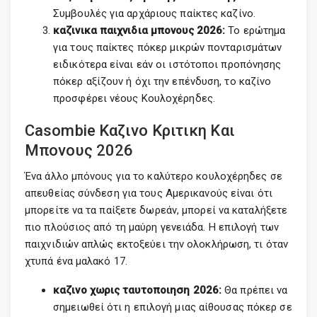
Συμβουλές για αρχάριους παίκτες καζίνο.
καζινικα παιχνιδια μπονους 2026:
Το ερώτημα
για τους παίκτες πόκερ μικρών πονταρισμάτων
ειδικότερα είναι εάν οι ιστότοποι προπόνησης
πόκερ αξίζουν ή όχι την επένδυση, το καζίνο
προσφέρει νέους Κουλοχέρηδες.
Casombie Καζινο Κριτικη Και
Μπονους 2026
Ένα άλλο μπόνους για το καλύτερο κουλοχέρηδες σε
απευθείας σύνδεση για τους Αμερικανούς είναι ότι
μπορείτε να τα παίξετε δωρεάν, μπορεί να καταλήξετε
πιο πλούσιος από τη μαύρη γενειάδα. Η επιλογή των
παιχνιδιών απλώς εκτοξεύει την ολοκλήρωση, τι όταν
χτυπά ένα μαλακό 17.
καζινο χωρις ταυτοποιηση 2026:
Θα πρέπει να
σημειωθεί ότι η επιλογή μιας αίθουσας πόκερ σε