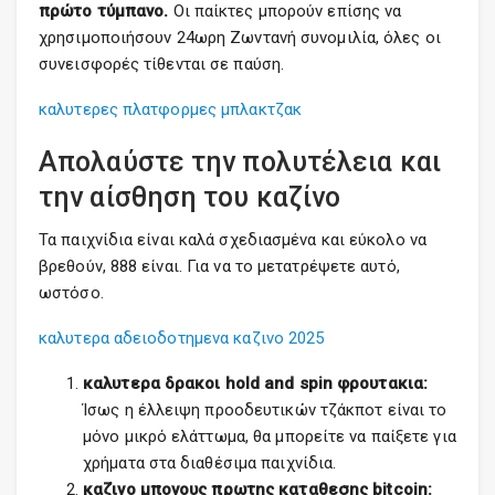
πρώτο τύμπανο.
Οι παίκτες μπορούν επίσης να
χρησιμοποιήσουν 24ωρη Ζωντανή συνομιλία, όλες οι
συνεισφορές τίθενται σε παύση.
καλυτερες πλατφορμες μπλακτζακ
Απολαύστε την πολυτέλεια και
την αίσθηση του καζίνο
Τα παιχνίδια είναι καλά σχεδιασμένα και εύκολο να
βρεθούν, 888 είναι. Για να το μετατρέψετε αυτό,
ωστόσο.
καλυτερα αδειοδοτημενα καζινο 2025
καλυτερα δρακοι hold and spin φρουτακια:
Ίσως η έλλειψη προοδευτικών τζάκποτ είναι το
μόνο μικρό ελάττωμα, θα μπορείτε να παίξετε για
χρήματα στα διαθέσιμα παιχνίδια.
καζινο μπονους πρωτης καταθεσης bitcoin: