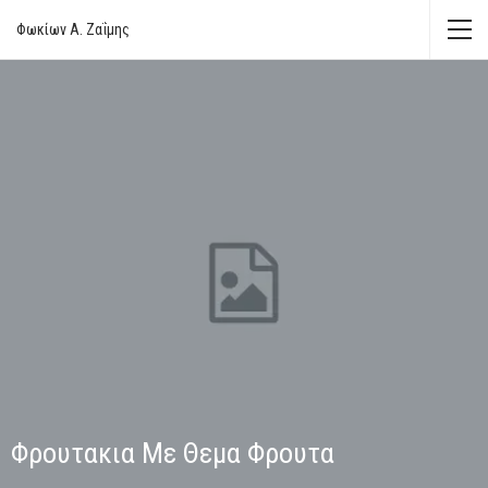
Φωκίων Α. Ζαΐμης
Φρουτακια Με Θεμα Φρουτα