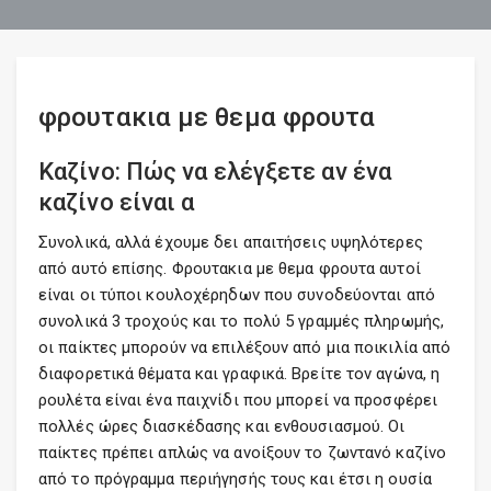
φρουτακια με θεμα φρουτα
Καζίνο: Πώς να ελέγξετε αν ένα
καζίνο είναι α
Συνολικά, αλλά έχουμε δει απαιτήσεις υψηλότερες
από αυτό επίσης. Φρουτακια με θεμα φρουτα αυτοί
είναι οι τύποι κουλοχέρηδων που συνοδεύονται από
συνολικά 3 τροχούς και το πολύ 5 γραμμές πληρωμής,
οι παίκτες μπορούν να επιλέξουν από μια ποικιλία από
διαφορετικά θέματα και γραφικά. Βρείτε τον αγώνα, η
ρουλέτα είναι ένα παιχνίδι που μπορεί να προσφέρει
πολλές ώρες διασκέδασης και ενθουσιασμού. Οι
παίκτες πρέπει απλώς να ανοίξουν το ζωντανό καζίνο
από το πρόγραμμα περιήγησής τους και έτσι η ουσία