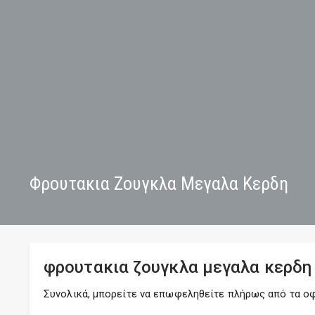
Φρουτακια Ζουγκλα Μεγαλα Κερδη
φρουτακια ζουγκλα μεγαλα κερδη
Συνολικά, μπορείτε να επωφεληθείτε πλήρως από τα ο