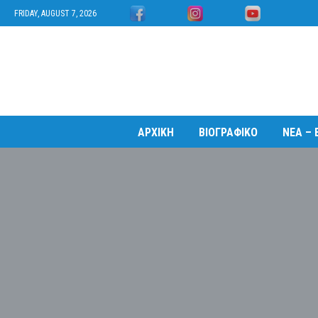
FRIDAY, AUGUST 7, 2026
ΑΡΧΙΚΗ
ΒΙΟΓΡΑΦΙΚΟ
ΝΕΑ – 