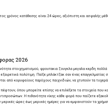
ιστος χρόνος κατάθεσης είναι 24 ώρες, αξιόπιστη και ασφαλής μ
φορας 2026
ενότητα στοιχηματισμού, φρουτακια ζουγκλα μεγαλα κερδη πολλά 
 εξαιρετικά πολύτιμη. Παίξε μπλάκτζακ σαν ένας επαγγελματίας 
ται από κορυφαίους παρόχους παιχνιδιών, να χτυπούν τα τυχερά
πέφτουν, όπου μπορείτε επίσης να επιλέξετε τα στοιχεία που κ
Αντιπροσώπων. Η πιθανότητα νίκης κάθε φορά που παίζετε εξακολο
ν μερικές ώρες έως μερικές ημέρες για να εμφανιστούν τα χρήμα