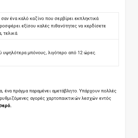
 σαν ένα καλό καζίνο που σερβίρει εκπληκτικά
προσφέρει εξίσου καλές πιθανότητες να κερδίσετε
, τελικά.
 υψηλότερα μπόνους, λιγότερο από 12 ώρες.
τα, ένα πράγμα παραμένει αμετάβλητο. Υπάρχουν πολλές
ς ρυθμιζόμενες αγορές χαρτοπαικτικών λεσχών εντός
σερό.