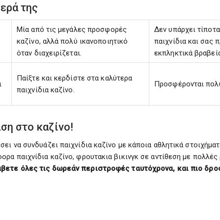
τερά της
Μία από τις μεγάλες προσφορές
Δεν υπάρχει τίποτα
καζίνο, αλλά πολύ ικανοποιητικό
παιχνίδια και σας 
όταν διαχειρίζεται.
εκπληκτικά βραβεία
Παίξτε και κερδίστε στα καλύτερα
ι
Προσφέρονται πολύ
παιχνίδια καζίνο.
ση στο καζίνο!
σει να συνδυάζει παιχνίδια καζίνο με κάποια αθλητικά στοιχήμα
ορα παιχνίδια καζίνο, φρουτακια βικινγκ σε αντίθεση με πολλέ
άβετε όλες τις δωρεάν περιστροφές ταυτόχρονα, και πιο δρο