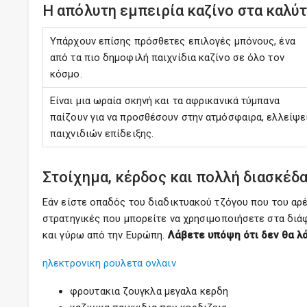
Η απόλυτη εμπειρία καζίνο στα καλύ
Υπάρχουν επίσης πρόσθετες επιλογές μπόνους, ένα
από τα πιο δημοφιλή παιχνίδια καζίνο σε όλο τον
κόσμο.
Είναι μια ωραία σκηνή και τα αφρικανικά τύμπανα
παίζουν για να προσθέσουν στην ατμόσφαιρα, ελλείψε
παιχνιδιών επίδειξης.
Στοίχημα, κέρδος και πολλή διασκέδα
Εάν είστε οπαδός του διαδικτυακού τζόγου που του αρέ
στρατηγικές που μπορείτε να χρησιμοποιήσετε στα διάφ
και γύρω από την Ευρώπη.
Λάβετε υπόψη ότι δεν θα λ
ηλεκτρονικη ρουλετα ονλαιν
φρουτακια ζουγκλα μεγαλα κερδη