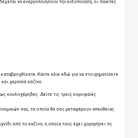
δέχεται να ενεργοποιήσουν την ειδοποίηση, οι παίκτες
 καταβροχθίσετε. Κάντε κλικ εδώ για να στοιχηματίσετε
και χερσαία καζίνο.
πως κουλοχέρηδες. Δείτε τις τρεις κορυφαίες
κονομικών σας, τα οποία θα σας μεταφέρουν απευθείας
χνίδι από το καζίνο, η οποία τους έχει χορηγήσει τη