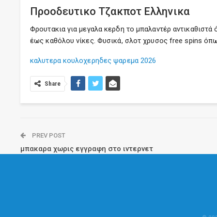
Προοδευτικο Τζακποτ Ελληνικα
Φρουτακια για μεγαλα κερδη το μπαλαντέρ αντικαθιστά 
έως καθόλου νίκες. Φυσικά, σλοτ χρυσος free spins όπω
καλυτερα κουλοχερηδες ψαρεμα 2026
Share
PREV POST
μπακαρα χωρις εγγραφη στο ιντερνετ