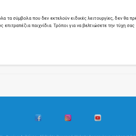
όλα τα σύμβολα που δεν εκτελούν ειδικές λειτουργίες, δεν θα π
ς επιτραπέζια παιχνίδια. Τρόποι για να βελτιώσετε την τύχη σας 