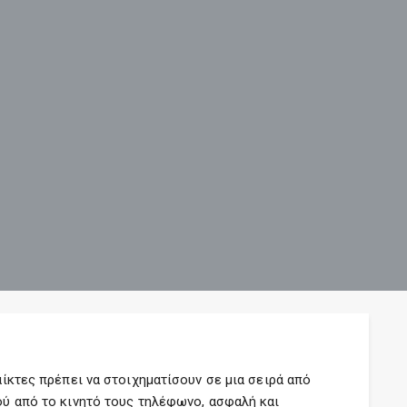
αίκτες πρέπει να στοιχηματίσουν σε μια σειρά από
ιού από το κινητό τους τηλέφωνο, ασφαλή και