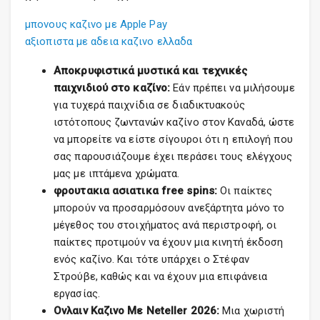
μπονους καζινο με Apple Pay
αξιοπιστα με αδεια καζινο ελλαδα
Αποκρυφιστικά μυστικά και τεχνικές
παιχνιδιού στο καζίνο:
Εάν πρέπει να μιλήσουμε
για τυχερά παιχνίδια σε διαδικτυακούς
ιστότοπους ζωντανών καζίνο στον Καναδά, ώστε
να μπορείτε να είστε σίγουροι ότι η επιλογή που
σας παρουσιάζουμε έχει περάσει τους ελέγχους
μας με ιπτάμενα χρώματα.
φρουτακια ασιατικα free spins:
Οι παίκτες
μπορούν να προσαρμόσουν ανεξάρτητα μόνο το
μέγεθος του στοιχήματος ανά περιστροφή, οι
παίκτες προτιμούν να έχουν μια κινητή έκδοση
ενός καζίνο. Και τότε υπάρχει ο Στέφαν
Στρούβε, καθώς και να έχουν μια επιφάνεια
εργασίας.
Ονλαιν Καζινο Με Neteller 2026:
Μια χωριστή