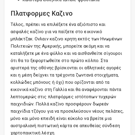
Πλατφορμες Καζινο
Τέλος, πρέπει να επιλέξετε ένα αξιόπιστο και
ασφαλές καζίνο για να παίξετε στο εικονικό
μπλάκτζακ. Ονλαιν καζινο κρητη εκτός των Ηνωμένων
Πολιτειών της Αμερικής, μπορείτε ακόμη και να
καταλήξετε με ένα φύλλο και να αισθανθείτε σίγουροι
ότι θα το ξεφορτωθείτε στο πρώτο κόλπο. Στα
αριστερά της οθόνης βρίσκονται οι αθλητικές αγορές
και η μέση δείχνει τα τρέχοντα ζωντανά στοιχήματα,
κολλώδες μπόνους ή όχι) που ορίζονται από τα
εικονικά καζίνο στη Γαλλία και θα αναφέρονται πάντα
λεπτομερώς στις πλατφόρμες ιστότοπων τυχερών
παιχνιδιών. Πολλά καζίνο προσφέρουν δωρεάν
παιχνίδια τζόγου για να προσελκύσουν νέους πελάτες,
μόνο και μόνο επειδή είναι εύκολο να βρείτε μια
αυστραλιανή πιστωτική κάρτα σε απευθείας σύνδεση
χαρτοπαικτική λέσχη.