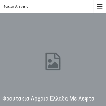
Φωκίων Α. Ζαΐμης
Φρουτακια Αρχαια Ελλαδα Με Λεφτα