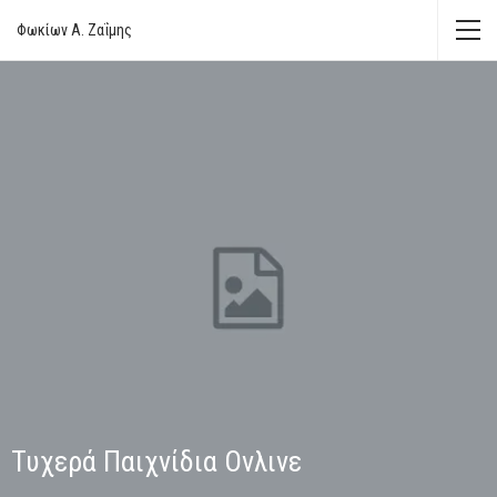
Φωκίων Α. Ζαΐμης
Τυχερά Παιχνίδια Ονλινε