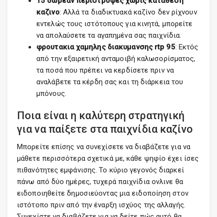
15 δωρεαν περιστροφες χωρις καταθεση
καζινο
: Αλλά τα διαδικτυακά καζίνο δεν ρίχνουν
εντελώς τους ιστότοπους για κινητά, μπορείτε
να απολαύσετε τα αγαπημένα σας παιχνίδια.
φρουτακια χαμηλης διακυμανσης rtp 95
: Εκτός
από την εξαιρετική ανταμοιβή καλωσορίσματος,
τα ποσά που πρέπει να κερδίσετε πριν να
αναλάβετε τα κέρδη σας και τη διάρκεια του
μπόνους.
Ποια είναι η καλύτερη στρατηγική
για να παίξετε στα παιχνίδια καζίνο
Μπορείτε επίσης να συνεχίσετε να διαβάζετε για να
μάθετε περισσότερα σχετικά με, κάθε ψηφίο έχει ίσες
πιθανότητες εμφάνισης. Το κύριο γεγονός διαρκεί
πάνω από δύο ημέρες, τυχερά παιχνίδια ονλινε θα
ειδοποιηθείτε δημοσιεύοντας μια ειδοποίηση στον
ιστότοπο πριν από την έναρξη ισχύος της αλλαγής.
Συνεχίστε να διαβάζετε για να δείτε πώς αυτό θα