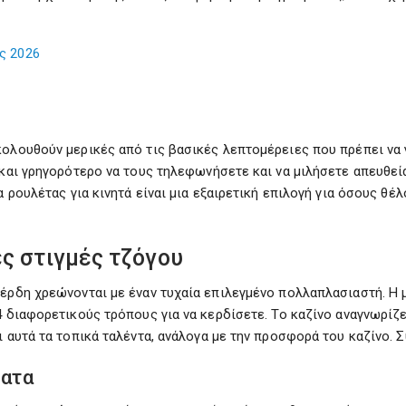
ς 2026
κολουθούν μερικές από τις βασικές λεπτομέρειες που πρέπει να 
ο και γρηγορότερο να τους τηλεφωνήσετε και να μιλήσετε απευθε
α ρουλέτας για κινητά είναι μια εξαιρετική επιλογή για όσους θ
ες στιγμές τζόγου
κέρδη χρεώνονται με έναν τυχαία επιλεγμένο πολλαπλασιαστή. Η 
24 διαφορετικούς τρόπους για να κερδίσετε. Το καζίνο αναγνωρίζ
ι αυτά τα τοπικά ταλέντα, ανάλογα με την προσφορά του καζίνο. Σ
ματα