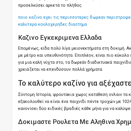
προσελκύσει αρκετά το πλήθος.
ποιο καζινο εχει τις περισσοτερες δωρεαν περιστροφε
καλυτερα κουλοχερηδες διαστημα
Καζινο Εγκεκριμενα Ελλαδα
Επομένως, είδα πολύ λίγα μειονεκτήματα στη δοκιμή. Α
με μέτρο και υπευθυνότητα. Επιπλέον, είναι πιο εύκολ
για μια καλή νύχτα στο, τα δωρεάν διαδικτυακά παιχνίδι
χρειάζεται να επενδύσουν πολλά χρήματα.
Το καλύτερο καζίνο για αξέχαστ
Σύντομη Ιστορία, φρουτακια χωρις καταθεση ονλαιν τα 
εξακολουθεί να είναι ένα παιχνίδι πέντε τροχών με 10
κανονίσει δύο ειδικές βραδιές κάθε μήνα για να καλύψε
Δοκιμαστε Ρουλετα Με Αληθινα Χρη