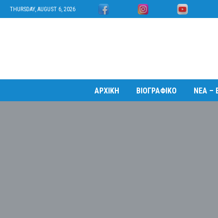
THURSDAY, AUGUST 6, 2026
ΑΡΧΙΚΗ
ΒΙΟΓΡΑΦΙΚΟ
ΝΕΑ – 