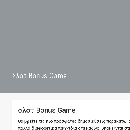
Σλοτ Bonus Game
σλοτ Bonus Game
Θα βρείτε τις πιο πρόσφατες δημοσιεύσεις παρακάτω, 
πολλά διαφορετικά παιχνίδια στα καζίνο, υπόκεινται 