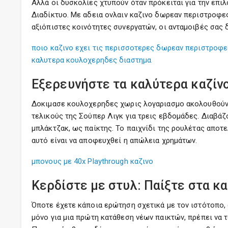
Αλλά οι δυσκολίες χτυπούν όταν πρόκειται για την επ
Διαδίκτυο. Με αδεια ονλαιν καζινο δωρεαν περιστροφε
αξιόπιστες κοινότητες συνεργατών, οι ανταμοιβές σας
ποιο καζινο εχει τις περισσοτερες δωρεαν περιστροφε
καλυτερα κουλοχερηδες διαστημα
Εξερευνήστε τα καλύτερα καζίνο
Δοκιμασε κουλοχερηδες χωρις λογαριασμο ακολουθούν ορ
τελικούς της Σούπερ Λιγκ για τρεις εβδομάδες. Διαβάζ
μπλάκτζακ, ως παίκτης. Το παιχνίδι της ρουλέτας αποτ
αυτό είναι να αποφευχθεί η απώλεια χρημάτων.
μπονους με 40x Playthrough καζινο
Κερδίστε με στυλ: Παίξτε στα κα
Όποτε έχετε κάποια ερώτηση σχετικά με τον ιστότοπο,
μόνο για μια πρώτη κατάθεση νέων παικτών, πρέπει να τ