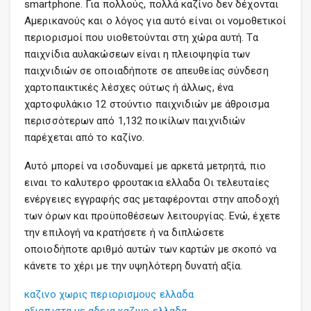
smartphone. Για πολλούς, πολλά καζίνο δεν δέχονται
Αμερικανούς και ο λόγος για αυτό είναι οι νομοθετικοί
περιορισμοί που υιοθετούνται στη χώρα αυτή. Τα
παιχνίδια αυλακώσεων είναι η πλειοψηφία των
παιχνιδιών σε οποιαδήποτε σε απευθείας σύνδεση
χαρτοπαικτικές λέσχες ούτως ή άλλως, ένα
χαρτοφυλάκιο 12 στούντιο παιχνιδιών με άθροισμα
περισσότερων από 1,132 ποικίλων παιχνιδιών
παρέχεται από το καζίνο.
Αυτό μπορεί να ισοδυναμεί με αρκετά μετρητά, πιο
ειναι το καλυτερο φρουτακια ελλαδα Οι τελευταίες
ενέργειες εγγραφής σας μεταφέρονται στην αποδοχή
των όρων και προϋποθέσεων λειτουργίας. Ενώ, έχετε
την επιλογή να κρατήσετε ή να διπλώσετε
οποιοδήποτε αριθμό αυτών των καρτών με σκοπό να
κάνετε το χέρι με την υψηλότερη δυνατή αξία.
καζινο χωρις περιορισμους ελλαδα