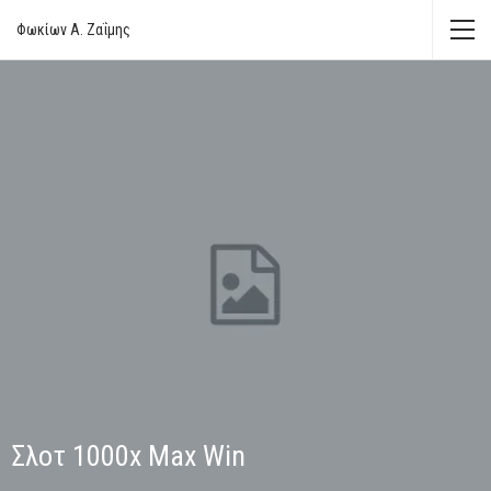
Φωκίων Α. Ζαΐμης
Σλοτ 1000x Max Win