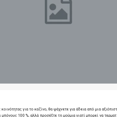
 κοινότητας για το καζίνο, θα ψάχνετε για άδεια από μια αξιόπ
α μπόνους 100 %, αλλά προσέξτε τη μούμια γιατί μπορεί να τερματ