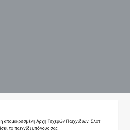
ιστη απομακρυσμένη Αρχή Τυχερών Παιχνιδιών. Σλοτ
ίσει το παιχνίδι μπόνους σας.