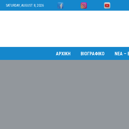
SATURDAY, AUGUST 8, 2026
ΑΡΧΙΚΗ
ΒΙΟΓΡΑΦΙΚΟ
ΝΕΑ – 