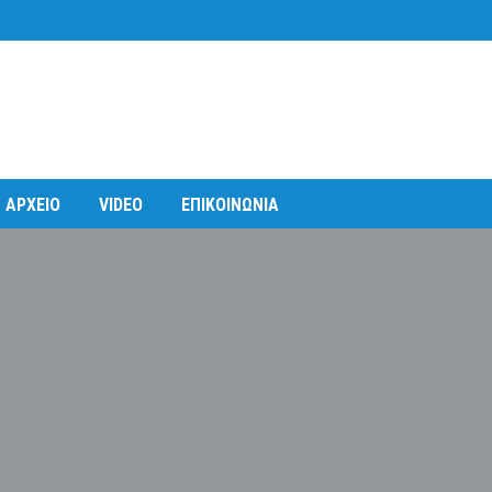
ΑΡΧΕΙΟ
VIDEO
ΕΠΙΚΟΙΝΩΝΙΑ