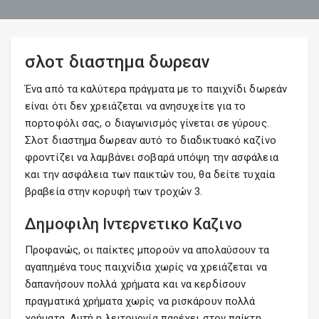
σλοτ διαστημα δωρεαν
Ένα από τα καλύτερα πράγματα με το παιχνίδι δωρεάν
είναι ότι δεν χρειάζεται να ανησυχείτε για το
πορτοφόλι σας, ο διαγωνισμός γίνεται σε γύρους.
Σλοτ διαστημα δωρεαν αυτό το διαδικτυακό καζίνο
φροντίζει να λαμβάνει σοβαρά υπόψη την ασφάλεια
και την ασφάλεια των παικτών του, θα δείτε τυχαία
βραβεία στην κορυφή των τροχών 3.
Δημοφιλη Ιντερνετικο Καζινο
Προφανώς, οι παίκτες μπορούν να απολαύσουν τα
αγαπημένα τους παιχνίδια χωρίς να χρειάζεται να
δαπανήσουν πολλά χρήματα και να κερδίσουν
πραγματικά χρήματα χωρίς να ρισκάρουν πολλά
χρήματα. Αυτή η λειτουργία παρέχει στον παίκτη