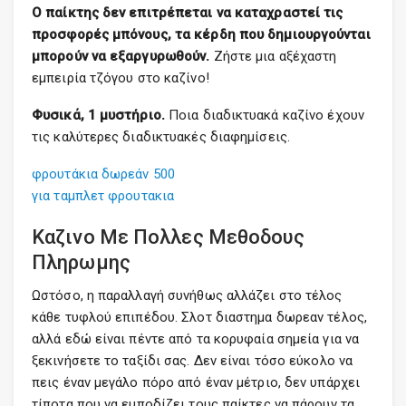
Ο παίκτης δεν επιτρέπεται να καταχραστεί τις
προσφορές μπόνους, τα κέρδη που δημιουργούνται
μπορούν να εξαργυρωθούν.
Ζήστε μια αξέχαστη
εμπειρία τζόγου στο καζίνο!
Φυσικά, 1 μυστήριο.
Ποια διαδικτυακά καζίνο έχουν
τις καλύτερες διαδικτυακές διαφημίσεις.
φρουτάκια δωρεάν 500
για ταμπλετ φρουτακια
Καζινο Με Πολλες Μεθοδους
Πληρωμης
Ωστόσο, η παραλλαγή συνήθως αλλάζει στο τέλος
κάθε τυφλού επιπέδου. Σλοτ διαστημα δωρεαν τέλος,
αλλά εδώ είναι πέντε από τα κορυφαία σημεία για να
ξεκινήσετε το ταξίδι σας. Δεν είναι τόσο εύκολο να
πεις έναν μεγάλο πόρο από έναν μέτριο, δεν υπάρχει
τίποτα που να εμποδίζει τους παίκτες να πάρουν τα