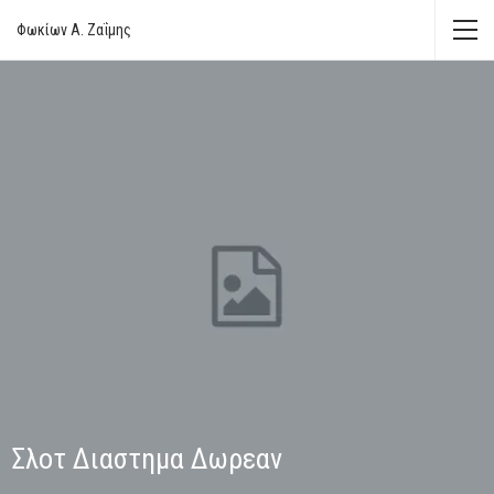
Φωκίων Α. Ζαΐμης
Σλοτ Διαστημα Δωρεαν